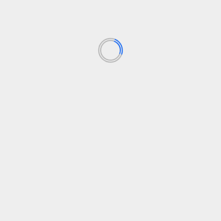
Gruodį – naujos aukso ir sidabro monetos Kitąmet –
moneta, skirta Mažajai Lietuvai Apsvarstyti...
Skaityti daugiau
FINANSAI
Lietuvos banko valdybos nutarimai | Lietuvos