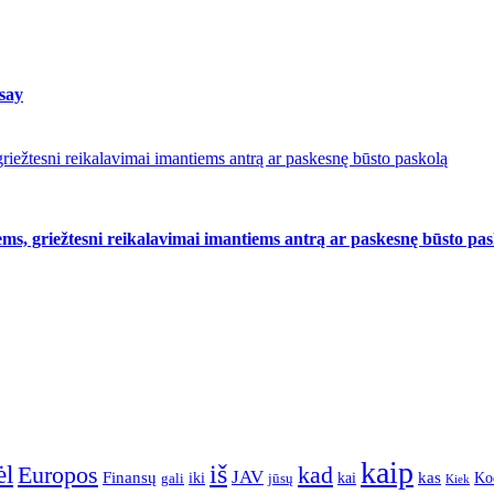
 say
riežtesni reikalavimai imantiems antrą ar paskesnę būsto paskolą
ms, griežtesni reikalavimai imantiems antrą ar paskesnę būsto pa
kaip
iš
ėl
Europos
kad
JAV
Finansų
kas
Ko
iki
kai
gali
jūsų
Kiek