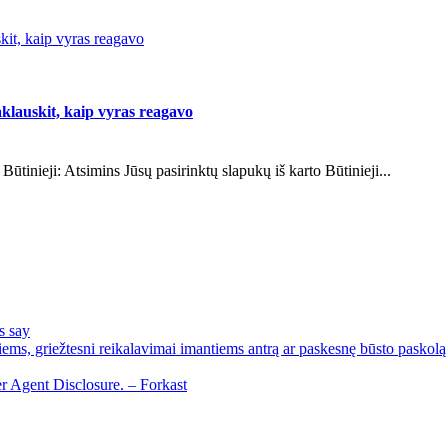
skit, kaip vyras reagavo
aklauskit, kaip vyras reagavo
 Būtinieji: Atsimins Jūsų pasirinktų slapukų iš karto Būtinieji...
s say
ems, griežtesni reikalavimai imantiems antrą ar paskesnę būsto paskolą
r Agent Disclosure. – Forkast