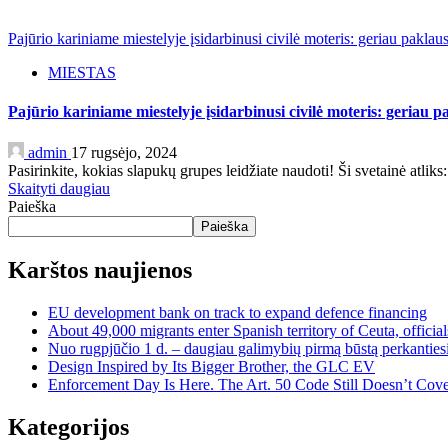
Pajūrio kariniame miestelyje įsidarbinusi civilė moteris: geriau paklau
MIESTAS
Pajūrio kariniame miestelyje įsidarbinusi civilė moteris: geriau p
admin
17 rugsėjo, 2024
Pasirinkite, kokias slapukų grupes leidžiate naudoti! Ši svetainė atliks:
Skaityti daugiau
Paieška
Paieška
Karštos naujienos
EU development bank on track to expand defence financing
About 49,000 migrants enter Spanish territory of Ceuta, official
Nuo rugpjūčio 1 d. – daugiau galimybių pirmą būstą perkantiesi
Design Inspired by Its Bigger Brother, the GLC EV
Enforcement Day Is Here. The Art. 50 Code Still Doesn’t Cove
Kategorijos