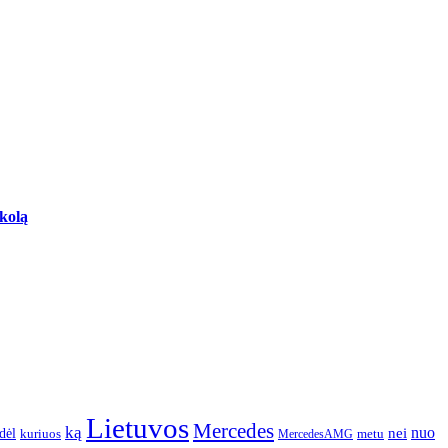
skolą
Lietuvos
Mercedes
ką
nuo
dėl
nei
kuriuos
metu
MercedesAMG