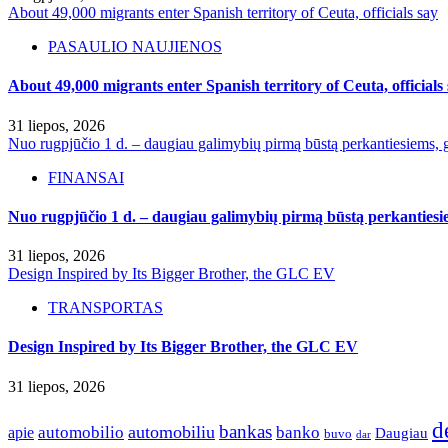
About 49,000 migrants enter Spanish territory of Ceuta, officials say
PASAULIO NAUJIENOS
About 49,000 migrants enter Spanish territory of Ceuta, officials
31 liepos, 2026
Nuo rugpjūčio 1 d. – daugiau galimybių pirmą būstą perkantiesiems, g
FINANSAI
Nuo rugpjūčio 1 d. – daugiau galimybių pirmą būstą perkantiesie
31 liepos, 2026
Design Inspired by Its Bigger Brother, the GLC EV
TRANSPORTAS
Design Inspired by Its Bigger Brother, the GLC EV
31 liepos, 2026
d
bankas
automobilio
automobiliu
banko
apie
Daugiau
buvo
dar