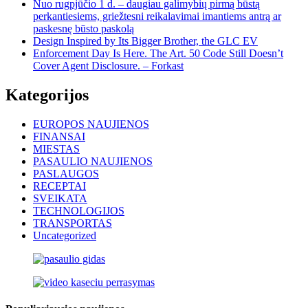
Nuo rugpjūčio 1 d. – daugiau galimybių pirmą būstą
perkantiesiems, griežtesni reikalavimai imantiems antrą ar
paskesnę būsto paskolą
Design Inspired by Its Bigger Brother, the GLC EV
Enforcement Day Is Here. The Art. 50 Code Still Doesn’t
Cover Agent Disclosure. – Forkast
Kategorijos
EUROPOS NAUJIENOS
FINANSAI
MIESTAS
PASAULIO NAUJIENOS
PASLAUGOS
RECEPTAI
SVEIKATA
TECHNOLOGIJOS
TRANSPORTAS
Uncategorized