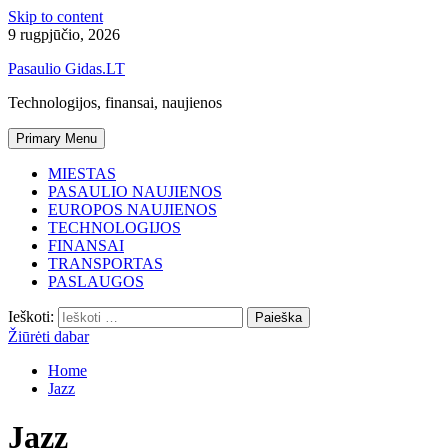
Skip to content
9 rugpjūčio, 2026
Pasaulio Gidas.LT
Technologijos, finansai, naujienos
Primary Menu
MIESTAS
PASAULIO NAUJIENOS
EUROPOS NAUJIENOS
TECHNOLOGIJOS
FINANSAI
TRANSPORTAS
PASLAUGOS
Ieškoti:
Žiūrėti dabar
Home
Jazz
Jazz