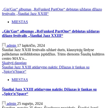
„Gin'Gas“ albumas „ReFunked PartOne“ debiutas uždaras džiazo
festivalis „Šiauliai Jazz XXIII“
MIESTAS
„Gin'Gas“ albumas „ReFunked PartOne“ debiutas uždaras
džiazo festivalis „Šiauliai Jazz XXIII“
admin
17 lapkričio, 2024
Šiauliai Jazz XXIII festivalis uždarė duris, klausytojų širdyse
palikdamas neišdildomus įspūdžius. Trims dienoms Šiaulių kultūros
centro MAX'o...
Skaityti daugiau
Šiauliai Jazz XXIII atidarymo naktis: Džiazas ir fankas su
„Spice'n'Space“
MIESTAS
Šiauliai Jazz XXIII atidarymo naktis: Džiazas ir fankas su
„Spice'n'Space“
admin
25 rugsėjo, 2024
Šiandien, rugsėjo 25 dieną, Šiauliuose prasideda „Šiauliai Jazz“.