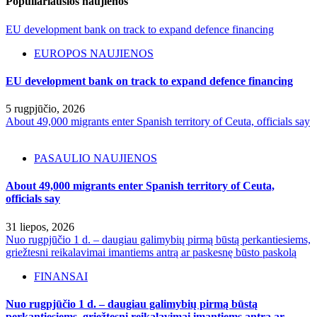
Populiariausios naujienos
EU development bank on track to expand defence financing
EUROPOS NAUJIENOS
EU development bank on track to expand defence financing
5 rugpjūčio, 2026
About 49,000 migrants enter Spanish territory of Ceuta, officials say
PASAULIO NAUJIENOS
About 49,000 migrants enter Spanish territory of Ceuta,
officials say
31 liepos, 2026
Nuo rugpjūčio 1 d. – daugiau galimybių pirmą būstą perkantiesiems,
griežtesni reikalavimai imantiems antrą ar paskesnę būsto paskolą
FINANSAI
Nuo rugpjūčio 1 d. – daugiau galimybių pirmą būstą
perkantiesiems, griežtesni reikalavimai imantiems antrą ar