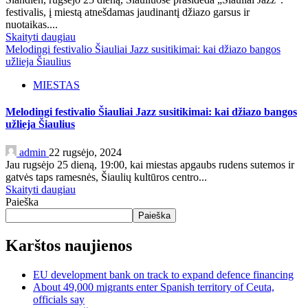
festivalis, į miestą atnešdamas jaudinantį džiazo garsus ir
nuotaikas....
Skaityti daugiau
Melodingi festivalio Šiauliai Jazz susitikimai: kai džiazo bangos
užlieja Šiaulius
MIESTAS
Melodingi festivalio Šiauliai Jazz susitikimai: kai džiazo bangos
užlieja Šiaulius
admin
22 rugsėjo, 2024
Jau rugsėjo 25 dieną, 19:00, kai miestas apgaubs rudens sutemos ir
gatvės taps ramesnės, Šiaulių kultūros centro...
Skaityti daugiau
Paieška
Paieška
Karštos naujienos
EU development bank on track to expand defence financing
About 49,000 migrants enter Spanish territory of Ceuta,
officials say