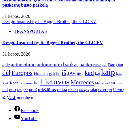
paskesnę būsto paskolą
31 liepos, 2026
Design Inspired by Its Bigger Brother, the GLC EV
TRANSPORTAS
Design Inspired by Its Bigger Brother, the GLC EV
31 liepos, 2026
bankas
automobilio
automobiliu
banko
apie
Daugiau
buvo
dar
kaip
iš
dėl
Europos
kad
JAV
Finansų
kas
iki
kai
gali
jūsų
Lietuvos
Mercedes
ką
Kodėl
kuriuos
metu
MercedesAMG
Kiek
savo
nuo
reikia
nei
priežiūros
sako
prieš
prie
rinkos
Ukrainą
oro
Rusijos
tai
yra
žuvo
už
žinoti
Facebook
YouTube