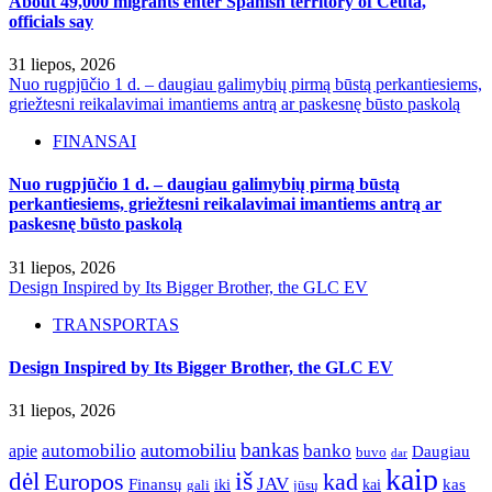
About 49,000 migrants enter Spanish territory of Ceuta,
officials say
31 liepos, 2026
Nuo rugpjūčio 1 d. – daugiau galimybių pirmą būstą perkantiesiems,
griežtesni reikalavimai imantiems antrą ar paskesnę būsto paskolą
FINANSAI
Nuo rugpjūčio 1 d. – daugiau galimybių pirmą būstą
perkantiesiems, griežtesni reikalavimai imantiems antrą ar
paskesnę būsto paskolą
31 liepos, 2026
Design Inspired by Its Bigger Brother, the GLC EV
TRANSPORTAS
Design Inspired by Its Bigger Brother, the GLC EV
31 liepos, 2026
bankas
automobilio
automobiliu
banko
apie
Daugiau
buvo
dar
kaip
iš
dėl
Europos
kad
JAV
Finansų
kas
iki
kai
gali
jūsų