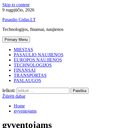
Skip to content
9 rugpjūčio, 2026
Pasaulio Gidas.LT
Technologijos, finansai, naujienos
Primary Menu
MIESTAS
PASAULIO NAUJIENOS
EUROPOS NAUJIENOS
TECHNOLOGIJOS
FINANSAI
TRANSPORTAS
PASLAUGOS
Ieškoti:
Žiūrėti dabar
Home
gyventojams
gyventojams