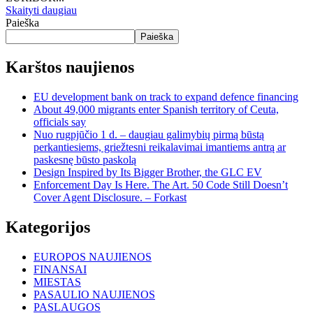
Skaityti daugiau
Paieška
Paieška
Karštos naujienos
EU development bank on track to expand defence financing
About 49,000 migrants enter Spanish territory of Ceuta,
officials say
Nuo rugpjūčio 1 d. – daugiau galimybių pirmą būstą
perkantiesiems, griežtesni reikalavimai imantiems antrą ar
paskesnę būsto paskolą
Design Inspired by Its Bigger Brother, the GLC EV
Enforcement Day Is Here. The Art. 50 Code Still Doesn’t
Cover Agent Disclosure. – Forkast
Kategorijos
EUROPOS NAUJIENOS
FINANSAI
MIESTAS
PASAULIO NAUJIENOS
PASLAUGOS