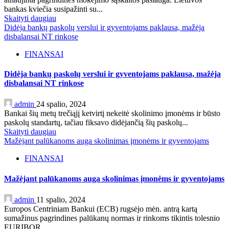
bankas kviečia susipažinti su...
Skaityti daugiau
Didėja bankų paskolų verslui ir gyventojams paklausa, mažėja
disbalansai NT rinkose
FINANSAI
Didėja bankų paskolų verslui ir gyventojams paklausa, mažėja
disbalansai NT rinkose
admin
24 spalio, 2024
Bankai šių metų trečiąjį ketvirtį nekeitė skolinimo įmonėms ir būsto
paskolų standartų, tačiau fiksavo didėjančią šių paskolų...
Skaityti daugiau
Mažėjant palūkanoms auga skolinimas įmonėms ir gyventojams
FINANSAI
Mažėjant palūkanoms auga skolinimas įmonėms ir gyventojams
admin
11 spalio, 2024
Europos Centriniam Bankui (ECB) rugsėjo mėn. antrą kartą
sumažinus pagrindines palūkanų normas ir rinkoms tikintis tolesnio
EURIBOR...