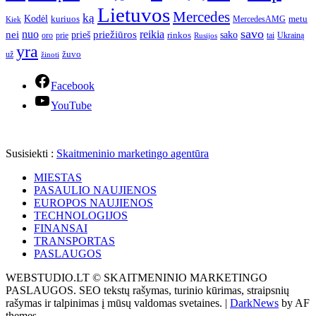
Lietuvos
Mercedes
ką
Kodėl
kuriuos
metu
MercedesAMG
Kiek
savo
nuo
reikia
nei
priežiūros
sako
prieš
prie
rinkos
Ukrainą
oro
Rusijos
tai
yra
žuvo
už
žinoti
Facebook
YouTube
Susisiekti :
Skaitmeninio marketingo agentūra
MIESTAS
PASAULIO NAUJIENOS
EUROPOS NAUJIENOS
TECHNOLOGIJOS
FINANSAI
TRANSPORTAS
PASLAUGOS
WEBSTUDIO.LT © SKAITMENINIO MARKETINGO
PASLAUGOS. SEO tekstų rašymas, turinio kūrimas, straipsnių
rašymas ir talpinimas į mūsų valdomas svetaines.
|
DarkNews
by AF
themes.