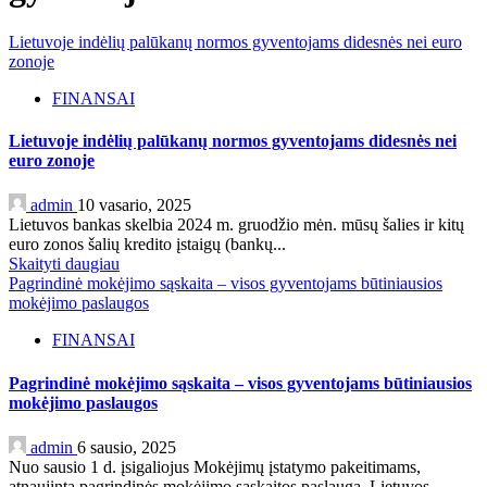
Lietuvoje indėlių palūkanų normos gyventojams didesnės nei euro
zonoje
FINANSAI
Lietuvoje indėlių palūkanų normos gyventojams didesnės nei
euro zonoje
admin
10 vasario, 2025
Lietuvos bankas skelbia 2024 m. gruodžio mėn. mūsų šalies ir kitų
euro zonos šalių kredito įstaigų (bankų...
Skaityti daugiau
Pagrindinė mokėjimo sąskaita – visos gyventojams būtiniausios
mokėjimo paslaugos
FINANSAI
Pagrindinė mokėjimo sąskaita – visos gyventojams būtiniausios
mokėjimo paslaugos
admin
6 sausio, 2025
Nuo sausio 1 d. įsigaliojus Mokėjimų įstatymo pakeitimams,
atnaujinta pagrindinės mokėjimo sąskaitos paslauga. Lietuvos