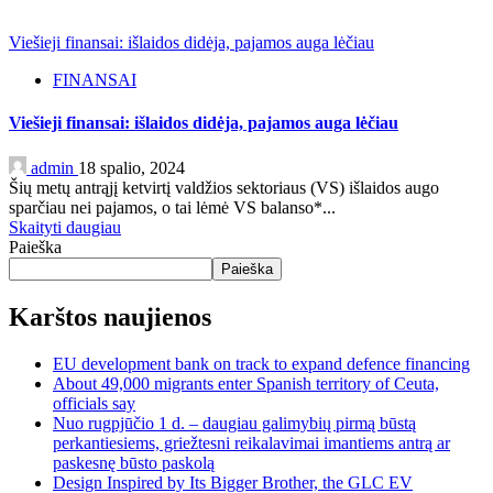
Viešieji finansai: išlaidos didėja, pajamos auga lėčiau
FINANSAI
Viešieji finansai: išlaidos didėja, pajamos auga lėčiau
admin
18 spalio, 2024
Šių metų antrąjį ketvirtį valdžios sektoriaus (VS) išlaidos augo
sparčiau nei pajamos, o tai lėmė VS balanso*...
Skaityti daugiau
Paieška
Paieška
Karštos naujienos
EU development bank on track to expand defence financing
About 49,000 migrants enter Spanish territory of Ceuta,
officials say
Nuo rugpjūčio 1 d. – daugiau galimybių pirmą būstą
perkantiesiems, griežtesni reikalavimai imantiems antrą ar
paskesnę būsto paskolą
Design Inspired by Its Bigger Brother, the GLC EV