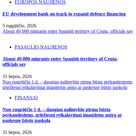
EUROPOS NAUJIENOS
EU development bank on track to expand defence financing
5 rugpjūčio, 2026
About 49,000 migrants enter Spanish territory of Ceuta, officials say
PASAULIO NAUJIENOS
About 49,000 migrants enter Spanish territory of Ceuta,
officials say
31 liepos, 2026
Nuo rugpjūčio 1 d. – daugiau galimybių pirmą būstą perkantiesiems,
griežtesni reikalavimai imantiems antrą ar paskesnę būsto paskolą
FINANSAI
Nuo rugpjūčio 1 d. – daugiau galimybių pirmą būstą
perkantiesiems, griežtesni reikalavimai imantiems antrą ar
paskesnę būsto paskolą
31 liepos, 2026