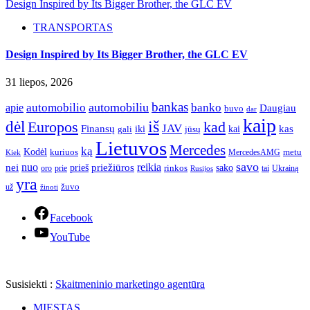
Design Inspired by Its Bigger Brother, the GLC EV
TRANSPORTAS
Design Inspired by Its Bigger Brother, the GLC EV
31 liepos, 2026
bankas
automobilio
automobiliu
banko
apie
Daugiau
buvo
dar
kaip
iš
dėl
Europos
kad
JAV
Finansų
kas
iki
kai
gali
jūsų
Lietuvos
Mercedes
ką
Kodėl
kuriuos
metu
MercedesAMG
Kiek
savo
nuo
reikia
nei
priežiūros
sako
prieš
prie
rinkos
Ukrainą
oro
Rusijos
tai
yra
žuvo
už
žinoti
Facebook
YouTube
Susisiekti :
Skaitmeninio marketingo agentūra
MIESTAS