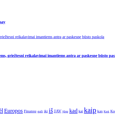
 say
riežtesni reikalavimai imantiems antrą ar paskesnę būsto paskolą
ms, griežtesni reikalavimai imantiems antrą ar paskesnę būsto pa
kaip
iš
ėl
Europos
kad
JAV
Finansų
kas
Ko
iki
kai
gali
jūsų
Kiek