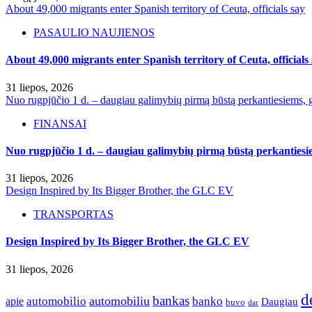
About 49,000 migrants enter Spanish territory of Ceuta, officials say
PASAULIO NAUJIENOS
About 49,000 migrants enter Spanish territory of Ceuta, officials
31 liepos, 2026
Nuo rugpjūčio 1 d. – daugiau galimybių pirmą būstą perkantiesiems, g
FINANSAI
Nuo rugpjūčio 1 d. – daugiau galimybių pirmą būstą perkantiesie
31 liepos, 2026
Design Inspired by Its Bigger Brother, the GLC EV
TRANSPORTAS
Design Inspired by Its Bigger Brother, the GLC EV
31 liepos, 2026
d
bankas
automobilio
automobiliu
banko
apie
Daugiau
buvo
dar