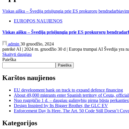
Viskas aišku – Švedija prisijungia prie ES prokurorų bendradarbiav
EUROPOS NAUJIENOS
Viskas aišku – Švedija prisijungia prie ES prokurorų bendrada
admin
30 gruodžio, 2024
pateikė AI | 2024 m. gruodžio 30 d | Europa trumpai AI Švedija yra n
Skaityti daugiau
Paieška
Paieška
Karštos naujienos
EU development bank on track to expand defence financing
About 49,000 migrants enter Spanish territory of Ceuta, official
Nuo rugpjūčio 1 d. – daugiau galimybių pirmą būstą perkantiesi
Design Inspired by Its Bigger Brother, the GLC EV
Enforcement Day Is Here. The Art. 50 Code Still Doesn’t Cove
Kategorijos