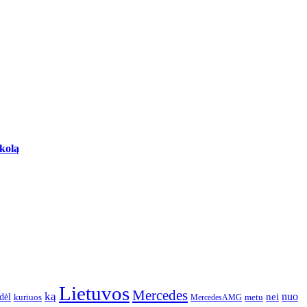
skolą
Lietuvos
Mercedes
ką
nuo
dėl
nei
kuriuos
metu
MercedesAMG