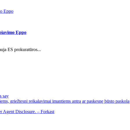
imo Eppo
rbiavimo Eppo
auja ES prokuratūros...
s say
ems, griežtesni reikalavimai imantiems antrą ar paskesnę būsto paskolą
r Agent Disclosure. – Forkast