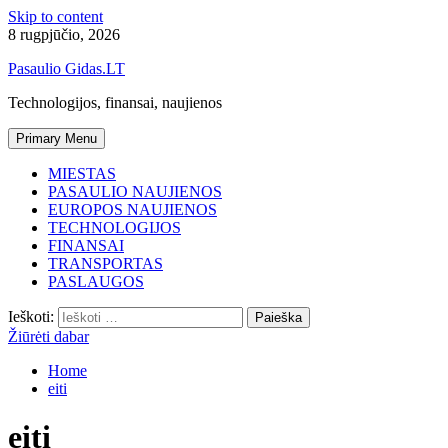
Skip to content
8 rugpjūčio, 2026
Pasaulio Gidas.LT
Technologijos, finansai, naujienos
Primary Menu
MIESTAS
PASAULIO NAUJIENOS
EUROPOS NAUJIENOS
TECHNOLOGIJOS
FINANSAI
TRANSPORTAS
PASLAUGOS
Ieškoti:
Žiūrėti dabar
Home
eiti
eiti