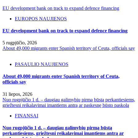
EU development bank on track to expand defence financing
EUROPOS NAUJIENOS
EU development bank on track to expand defence financing
5 rugpjūčio, 2026
About 49,000 migrants enter Spanish territory of Ceuta, officials say
PASAULIO NAUJIENOS
About 49,000 migrants enter Spanish territory of Ceuta,
officials say
31 liepos, 2026
Nuo rugpjūčio 1 d. – daugiau galimybių pirmą būstą perkantiesiems,
griežtesni reikalavimai imantiems antrą ar paskesnę būsto paskolą
FINANSAI
Nuo rugpjūčio 1 d. – daugiau galimybių pirmą būstą
perkantiesiems, griežtesni reikalavimai imantiems antrą ar