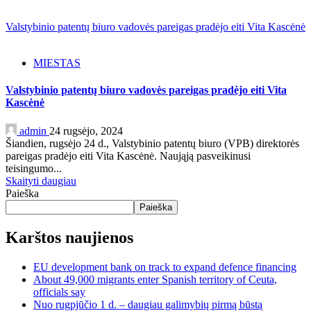
Valstybinio patentų biuro vadovės pareigas pradėjo eiti Vita Kascėnė
MIESTAS
Valstybinio patentų biuro vadovės pareigas pradėjo eiti Vita
Kascėnė
admin
24 rugsėjo, 2024
Šiandien, rugsėjo 24 d., Valstybinio patentų biuro (VPB) direktorės
pareigas pradėjo eiti Vita Kascėnė. Naująją pasveikinusi
teisingumo...
Skaityti daugiau
Paieška
Paieška
Karštos naujienos
EU development bank on track to expand defence financing
About 49,000 migrants enter Spanish territory of Ceuta,
officials say
Nuo rugpjūčio 1 d. – daugiau galimybių pirmą būstą