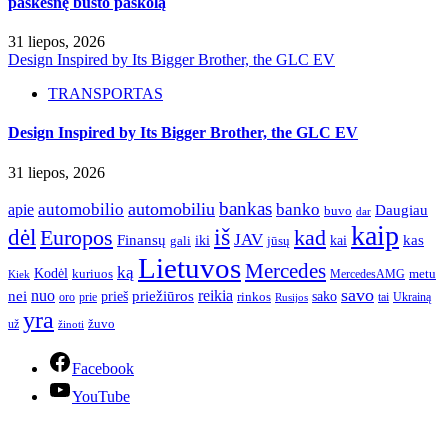
paskesnę būsto paskolą
31 liepos, 2026
Design Inspired by Its Bigger Brother, the GLC EV
TRANSPORTAS
Design Inspired by Its Bigger Brother, the GLC EV
31 liepos, 2026
bankas
automobilio
automobiliu
banko
apie
Daugiau
buvo
dar
kaip
iš
dėl
Europos
kad
JAV
Finansų
kas
iki
kai
gali
jūsų
Lietuvos
Mercedes
ką
Kodėl
kuriuos
metu
MercedesAMG
Kiek
savo
nuo
reikia
nei
priežiūros
sako
prieš
prie
rinkos
Ukrainą
oro
Rusijos
tai
yra
žuvo
už
žinoti
Facebook
YouTube