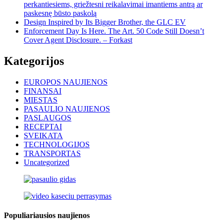
perkantiesiems, griežtesni reikalavimai imantiems antrą ar
paskesnę būsto paskolą
Design Inspired by Its Bigger Brother, the GLC EV
Enforcement Day Is Here. The Art. 50 Code Still Doesn’t
Cover Agent Disclosure. – Forkast
Kategorijos
EUROPOS NAUJIENOS
FINANSAI
MIESTAS
PASAULIO NAUJIENOS
PASLAUGOS
RECEPTAI
SVEIKATA
TECHNOLOGIJOS
TRANSPORTAS
Uncategorized
Populiariausios naujienos