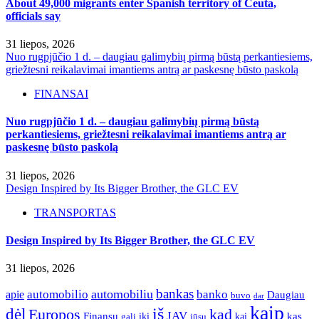
About 49,000 migrants enter Spanish territory of Ceuta,
officials say
31 liepos, 2026
Nuo rugpjūčio 1 d. – daugiau galimybių pirmą būstą perkantiesiems,
griežtesni reikalavimai imantiems antrą ar paskesnę būsto paskolą
FINANSAI
Nuo rugpjūčio 1 d. – daugiau galimybių pirmą būstą
perkantiesiems, griežtesni reikalavimai imantiems antrą ar
paskesnę būsto paskolą
31 liepos, 2026
Design Inspired by Its Bigger Brother, the GLC EV
TRANSPORTAS
Design Inspired by Its Bigger Brother, the GLC EV
31 liepos, 2026
bankas
automobilio
automobiliu
banko
apie
Daugiau
buvo
dar
kaip
iš
dėl
Europos
kad
JAV
Finansų
kas
iki
kai
gali
jūsų