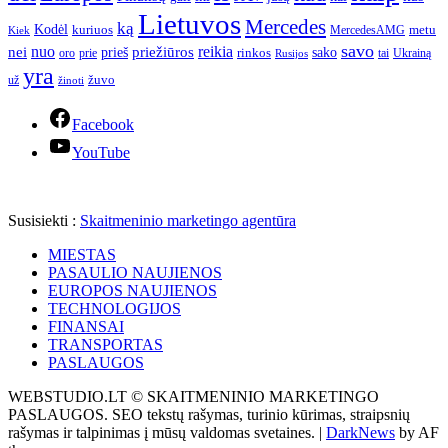
Lietuvos
Mercedes
ką
Kodėl
kuriuos
metu
MercedesAMG
Kiek
savo
nuo
reikia
nei
priežiūros
sako
prieš
prie
rinkos
Ukrainą
oro
Rusijos
tai
yra
žuvo
už
žinoti
Facebook
YouTube
Susisiekti :
Skaitmeninio marketingo agentūra
MIESTAS
PASAULIO NAUJIENOS
EUROPOS NAUJIENOS
TECHNOLOGIJOS
FINANSAI
TRANSPORTAS
PASLAUGOS
WEBSTUDIO.LT © SKAITMENINIO MARKETINGO
PASLAUGOS. SEO tekstų rašymas, turinio kūrimas, straipsnių
rašymas ir talpinimas į mūsų valdomas svetaines.
|
DarkNews
by AF