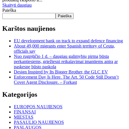
Skaityti daugiau
Paieška
Paieška
Karštos naujienos
EU development bank on track to expand defence financing
About 49,000 migrants enter Spanish territory of Ceuta,
officials say
Nuo rugpjūčio 1 d. – daugiau galimybių pirmą būstą
perkantiesiems, griežtesni reikalavimai imantiems antrą ar
paskesnę būsto paskolą
Design Inspired by Its Bigger Brother, the GLC EV
Enforcement Day Is Here. The Art. 50 Code Still Doesn’t
Cover Agent Disclosure. – Forkast
Kategorijos
EUROPOS NAUJIENOS
FINANSAI
MIESTAS
PASAULIO NAUJIENOS
PASLAUGOS