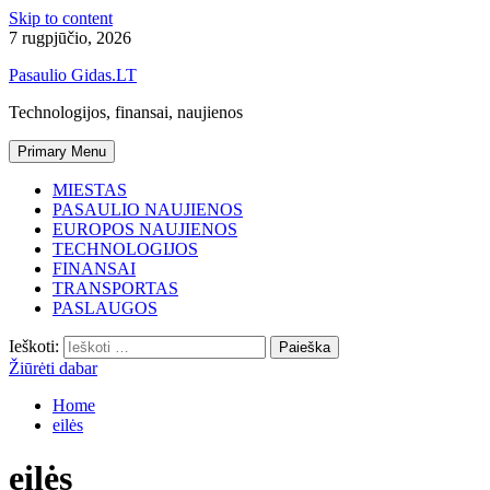
Skip to content
7 rugpjūčio, 2026
Pasaulio Gidas.LT
Technologijos, finansai, naujienos
Primary Menu
MIESTAS
PASAULIO NAUJIENOS
EUROPOS NAUJIENOS
TECHNOLOGIJOS
FINANSAI
TRANSPORTAS
PASLAUGOS
Ieškoti:
Žiūrėti dabar
Home
eilės
eilės