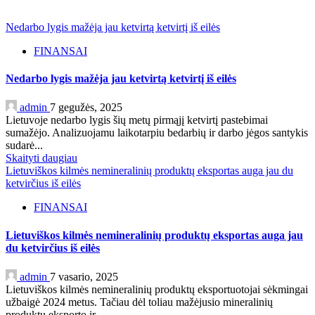
Nedarbo lygis mažėja jau ketvirtą ketvirtį iš eilės
FINANSAI
Nedarbo lygis mažėja jau ketvirtą ketvirtį iš eilės
admin
7 gegužės, 2025
Lietuvoje nedarbo lygis šių metų pirmąjį ketvirtį pastebimai
sumažėjo. Analizuojamu laikotarpiu bedarbių ir darbo jėgos santykis
sudarė...
Skaityti daugiau
Lietuviškos kilmės nemineralinių produktų eksportas auga jau du
ketvirčius iš eilės
FINANSAI
Lietuviškos kilmės nemineralinių produktų eksportas auga jau
du ketvirčius iš eilės
admin
7 vasario, 2025
Lietuviškos kilmės nemineralinių produktų eksportuotojai sėkmingai
užbaigė 2024 metus. Tačiau dėl toliau mažėjusio mineralinių
produktų eksporto ir...