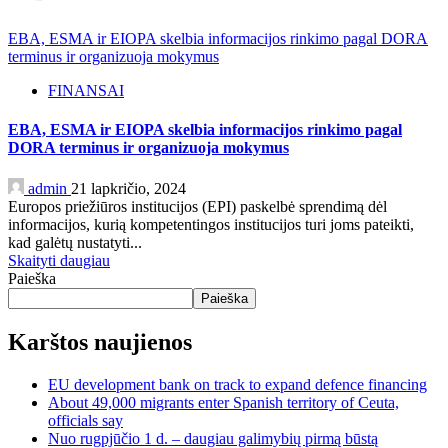
EBA, ESMA ir EIOPA skelbia informacijos rinkimo pagal DORA
terminus ir organizuoja mokymus
FINANSAI
EBA, ESMA ir EIOPA skelbia informacijos rinkimo pagal
DORA terminus ir organizuoja mokymus
admin
21 lapkričio, 2024
Europos priežiūros institucijos (EPI) paskelbė sprendimą dėl
informacijos, kurią kompetentingos institucijos turi joms pateikti,
kad galėtų nustatyti...
Skaityti daugiau
Paieška
Paieška
Karštos naujienos
EU development bank on track to expand defence financing
About 49,000 migrants enter Spanish territory of Ceuta,
officials say
Nuo rugpjūčio 1 d. – daugiau galimybių pirmą būstą