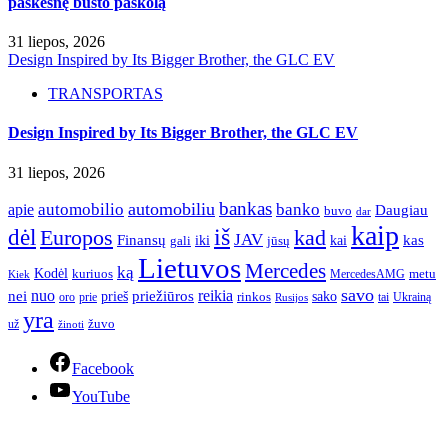
paskesnę būsto paskolą
31 liepos, 2026
Design Inspired by Its Bigger Brother, the GLC EV
TRANSPORTAS
Design Inspired by Its Bigger Brother, the GLC EV
31 liepos, 2026
bankas
automobilio
automobiliu
banko
apie
Daugiau
buvo
dar
kaip
iš
dėl
Europos
kad
JAV
Finansų
kas
iki
kai
gali
jūsų
Lietuvos
Mercedes
ką
Kodėl
kuriuos
metu
MercedesAMG
Kiek
savo
nuo
reikia
nei
priežiūros
sako
prieš
prie
rinkos
Ukrainą
oro
Rusijos
tai
yra
žuvo
už
žinoti
Facebook
YouTube