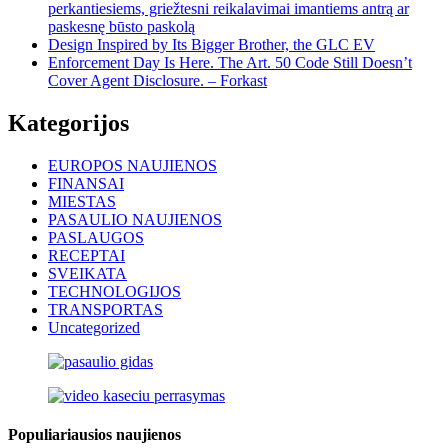
perkantiesiems, griežtesni reikalavimai imantiems antrą ar
paskesnę būsto paskolą
Design Inspired by Its Bigger Brother, the GLC EV
Enforcement Day Is Here. The Art. 50 Code Still Doesn’t
Cover Agent Disclosure. – Forkast
Kategorijos
EUROPOS NAUJIENOS
FINANSAI
MIESTAS
PASAULIO NAUJIENOS
PASLAUGOS
RECEPTAI
SVEIKATA
TECHNOLOGIJOS
TRANSPORTAS
Uncategorized
Populiariausios naujienos