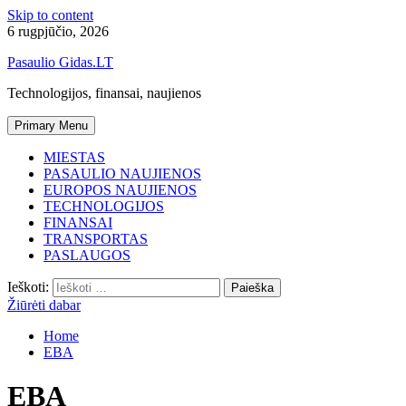
Skip to content
6 rugpjūčio, 2026
Pasaulio Gidas.LT
Technologijos, finansai, naujienos
Primary Menu
MIESTAS
PASAULIO NAUJIENOS
EUROPOS NAUJIENOS
TECHNOLOGIJOS
FINANSAI
TRANSPORTAS
PASLAUGOS
Ieškoti:
Žiūrėti dabar
Home
EBA
EBA