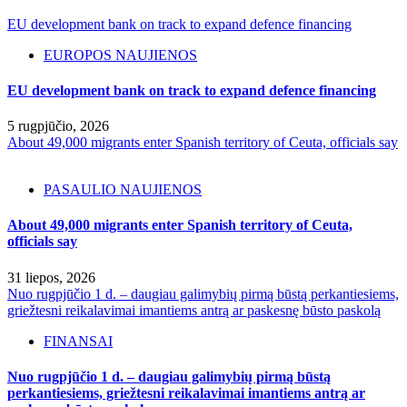
EU development bank on track to expand defence financing
EUROPOS NAUJIENOS
EU development bank on track to expand defence financing
5 rugpjūčio, 2026
About 49,000 migrants enter Spanish territory of Ceuta, officials say
PASAULIO NAUJIENOS
About 49,000 migrants enter Spanish territory of Ceuta,
officials say
31 liepos, 2026
Nuo rugpjūčio 1 d. – daugiau galimybių pirmą būstą perkantiesiems,
griežtesni reikalavimai imantiems antrą ar paskesnę būsto paskolą
FINANSAI
Nuo rugpjūčio 1 d. – daugiau galimybių pirmą būstą
perkantiesiems, griežtesni reikalavimai imantiems antrą ar