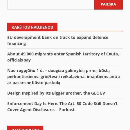
PAIEŠKA
KARŠTOS NAUJIENOS
EU development bank on track to expand defence
financing
About 49,000 migrants enter Spanish territory of Ceuta,
officials say
Nuo rugpjūčio 1 d. – daugiau galimybių pirmą būstą
perkantiesiems, griežtesni reikalavimai imantiems antrą
ar paskesnę būsto paskolą
Design Inspired by Its Bigger Brother, the GLC EV
Enforcement Day Is Here. The Art. 50 Code Still Doesn’t
Cover Agent Disclosure. – Forkast