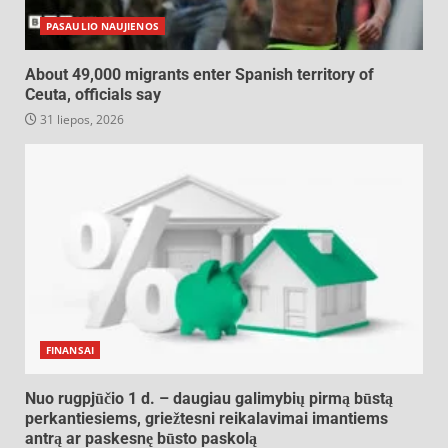
PASAULIO NAUJIENOS
About 49,000 migrants enter Spanish territory of
Ceuta, officials say
31 liepos, 2026
FINANSAI
Nuo rugpjūčio 1 d. – daugiau galimybių pirmą būstą
perkantiesiems, griežtesni reikalavimai imantiems
antrą ar paskesnę būsto paskolą