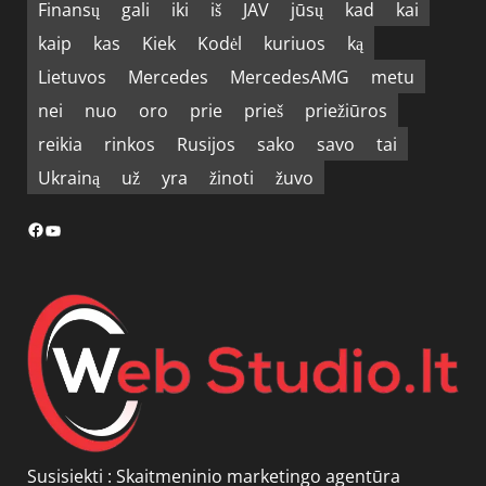
Finansų
gali
iki
iš
JAV
jūsų
kad
kai
kaip
kas
Kiek
Kodėl
kuriuos
ką
Lietuvos
Mercedes
MercedesAMG
metu
nei
nuo
oro
prie
prieš
priežiūros
reikia
rinkos
Rusijos
sako
savo
tai
Ukrainą
už
yra
žinoti
žuvo
Facebook
YouTube
Susisiekti :
Skaitmeninio marketingo agentūra