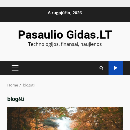
Skip
6 rugpjūčio, 2026
to
content
Pasaulio Gidas.LT
Technologijos, finansai, naujienos
PRIMARY
MENU
Home
blogėti
blogėti