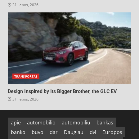
31 liepos, 2026
TRANSPORTAS
Design Inspired by Its Bigger Brother, the GLC EV
31 liepos, 2026
apie
automobilio
automobiliu
bankas
banko
buvo
dar
Daugiau
dėl
Europos