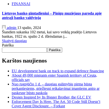
FINANSAI
Lietuvos banko gimtadieniui – Pinigų muziejaus paroda apie
antrąjį banko valdytoją
admin
13 spalio, 2024
Šiandien sukanka 102 metai, kai savo veiklą pradėjo Lietuvos
bankas, 1922 m. spalio 2 d. išleisdamas į...
Skaityti daugiau
Paieška
Paieška
Karštos naujienos
EU development bank on track to expand defence financing
About 49,000 migrants enter Spanish territory of Ceuta,
officials say
Nuo rugpjūčio 1 d. – daugiau galimybių pirmą būstą
perkantiesiems, griežtesni reikalavimai imantiems antrą ar
paskesnę būsto paskolą
Design Inspired by Its Bigger Brother, the GLC EV
Enforcement Day Is Here. The Art. 50 Code Still Doesn’t
Cover Agent Disclosure. – Forkast