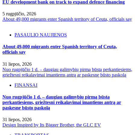
EU development bank on track to expand defence financing
5 rugpjūčio, 2026
About 49,000 migrants enter Spanish territory of Ceuta, officials say
PASAULIO NAUJIENOS
About 49,000 migrants enter Spanish territory of Ceuta,
officials say
31 liepos, 2026
Nuo rugpjūčio 1 d. – daugiau galimybių pirmą būstą perkantiesiems,
griežtesni reikalavimai imantiems antrą ar paskesnę būsto paskolą
FINANSAI
Nuo rugpjūčio 1 d. – daugiau galimybių pirmą būstą
perkantiesiems, griežtesni reikalavimai imantiems antrą ar
paskesnę būsto paskolą
31 liepos, 2026
Design Inspired by Its Bigger Brother, the GLC EV