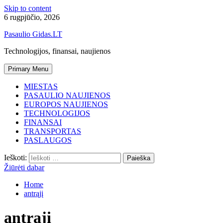
Skip to content
6 rugpjūčio, 2026
Pasaulio Gidas.LT
Technologijos, finansai, naujienos
Primary Menu
MIESTAS
PASAULIO NAUJIENOS
EUROPOS NAUJIENOS
TECHNOLOGIJOS
FINANSAI
TRANSPORTAS
PASLAUGOS
Ieškoti:
Žiūrėti dabar
Home
antrąjį
antrąjį