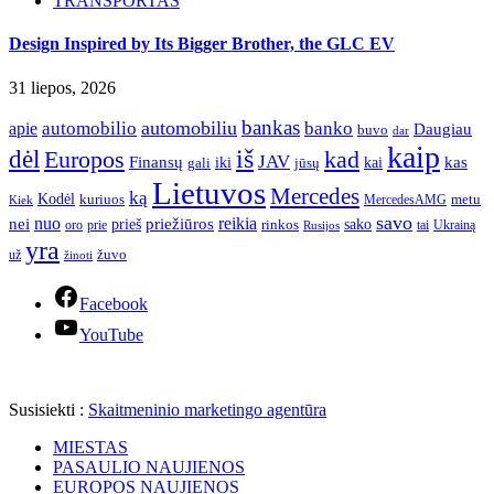
TRANSPORTAS
Design Inspired by Its Bigger Brother, the GLC EV
31 liepos, 2026
bankas
automobilio
automobiliu
banko
apie
Daugiau
buvo
dar
kaip
iš
dėl
Europos
kad
JAV
Finansų
kas
iki
kai
gali
jūsų
Lietuvos
Mercedes
ką
Kodėl
kuriuos
metu
MercedesAMG
Kiek
savo
nuo
reikia
nei
priežiūros
sako
prieš
prie
rinkos
Ukrainą
oro
Rusijos
tai
yra
žuvo
už
žinoti
Facebook
YouTube
Susisiekti :
Skaitmeninio marketingo agentūra
MIESTAS
PASAULIO NAUJIENOS
EUROPOS NAUJIENOS