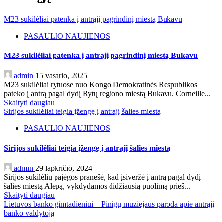
M23 sukilėliai patenka į antrąjį pagrindinį miestą Bukavu
PASAULIO NAUJIENOS
M23 sukilėliai patenka į antrąjį pagrindinį miestą Bukavu
admin
15 vasario, 2025
M23 sukilėliai rytuose nuo Kongo Demokratinės Respublikos
pateko į antrą pagal dydį Rytų regiono miestą Bukavu. Corneille...
Skaityti daugiau
Sirijos sukilėliai teigia įžengę į antrąjį šalies miestą
PASAULIO NAUJIENOS
Sirijos sukilėliai teigia įžengę į antrąjį šalies miestą
admin
29 lapkričio, 2024
Sirijos sukilėlių pajėgos pranešė, kad įsiveržė į antrą pagal dydį
šalies miestą Alepą, vykdydamos didžiausią puolimą prieš...
Skaityti daugiau
Lietuvos banko gimtadieniui – Pinigų muziejaus paroda apie antrąjį
banko valdytoją