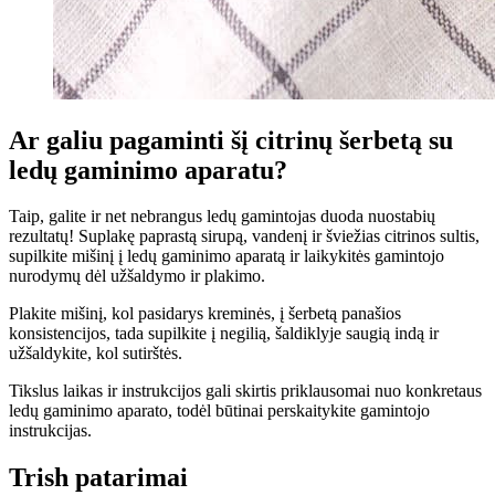
Ar galiu pagaminti šį citrinų šerbetą su
ledų gaminimo aparatu?
Taip, galite ir net nebrangus ledų gamintojas duoda nuostabių
rezultatų! Suplakę paprastą sirupą, vandenį ir šviežias citrinos sultis,
supilkite mišinį į ledų gaminimo aparatą ir laikykitės gamintojo
nurodymų dėl užšaldymo ir plakimo.
Plakite mišinį, kol pasidarys kreminės, į šerbetą panašios
konsistencijos, tada supilkite į negilią, šaldiklyje saugią indą ir
užšaldykite, kol sutirštės.
Tikslus laikas ir instrukcijos gali skirtis priklausomai nuo konkretaus
ledų gaminimo aparato, todėl būtinai perskaitykite gamintojo
instrukcijas.
Trish patarimai