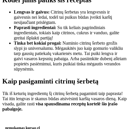
Lengvas ir gaivus:
Citrinų šerbetas yra lengvesnis ir
gaivesnis nei ledai, todėl tai puikus būdas įveikti karštį
nesijaučiant prislėgtam.
Paprasti ingredientai:
Su tik keliais pagrindiniais
ingredientais, tokiais kaip citrinos, cukrus ir vanduo, galite
greitai išplakti partiją!
Tinka bet kokiai progai:
Naminio citrinų šerbeto grožis
slypi jo universalumu. Mėgaukitės juo kaip gomurio valikliu
tarp gausių patiekalų vakarienės metu. Tai puiki lengva ir
gaivi vasaros kepsnių pabaiga. Arba pasiimkite dubenį aštriam
popietės pasiėmimui, kuris puikiai tinka mėgautis verandos
sūpynėmis.
Kaip pasigaminti citrinų šerbetą
Tik iš keturių ingredientų šį citrinų šerbetą pagaminti taip paprasta!
Tai itin lengvas ir skanus būdas atsivėsinti karštą vasaros dieną. Kaip
visada, galite rasti
visa spausdinama receptų kortelė šio įrašo
pabaigoje.
nemokamas kursas el