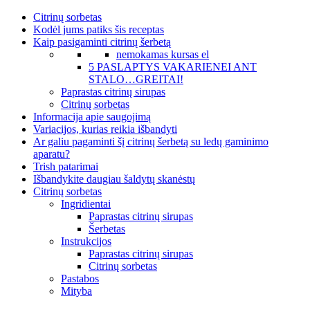
Citrinų sorbetas
Kodėl jums patiks šis receptas
Kaip pasigaminti citrinų šerbetą
nemokamas kursas el
5 PASLAPTYS VAKARIENEI ANT
STALO…GREITAI!
Paprastas citrinų sirupas
Citrinų sorbetas
Informacija apie saugojimą
Variacijos, kurias reikia išbandyti
Ar galiu pagaminti šį citrinų šerbetą su ledų gaminimo
aparatu?
Trish patarimai
Išbandykite daugiau šaldytų skanėstų
Citrinų sorbetas
Ingridientai
Paprastas citrinų sirupas
Šerbetas
Instrukcijos
Paprastas citrinų sirupas
Citrinų sorbetas
Pastabos
Mityba