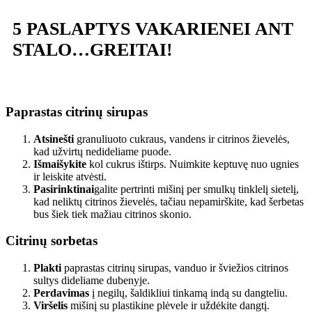
5 PASLAPTYS
VAKARIENEI ANT
STALO…
GREITAI!
Paprastas citrinų sirupas
Atsinešti
granuliuoto cukraus, vandens ir citrinos žievelės,
kad užvirtų nedideliame puode.
Išmaišykite
kol cukrus ištirps. Nuimkite keptuvę nuo ugnies
ir leiskite atvėsti.
Pasirinktinai
galite pertrinti mišinį per smulkų tinklelį sietelį,
kad neliktų citrinos žievelės, tačiau nepamirškite, kad šerbetas
bus šiek tiek mažiau citrinos skonio.
Citrinų sorbetas
Plakti
paprastas citrinų sirupas, vanduo ir šviežios citrinos
sultys dideliame dubenyje.
Perdavimas
į negilų, šaldikliui tinkamą indą su dangteliu.
Viršelis
mišinį su plastikine plėvele ir uždėkite dangtį.