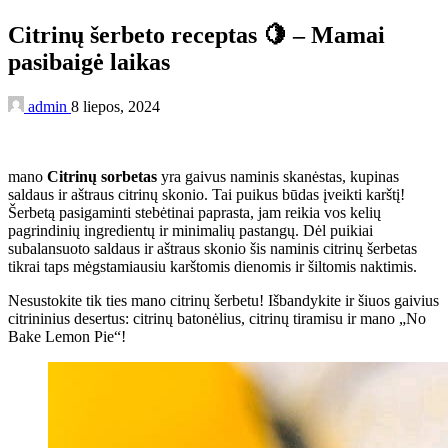
Citrinų šerbeto receptas 🍋 – Mamai
pasibaigė laikas
admin
8 liepos, 2024
mano
Citrinų sorbetas
yra gaivus naminis skanėstas, kupinas
saldaus ir aštraus citrinų skonio. Tai puikus būdas įveikti karštį!
Šerbetą pasigaminti stebėtinai paprasta, jam reikia vos kelių
pagrindinių ingredientų ir minimalių pastangų. Dėl puikiai
subalansuoto saldaus ir aštraus skonio šis naminis citrinų šerbetas
tikrai taps mėgstamiausiu karštomis dienomis ir šiltomis naktimis.
Nesustokite tik ties mano citrinų šerbetu! Išbandykite ir šiuos gaivius
citrininius desertus: citrinų batonėlius, citrinų tiramisu ir mano „No
Bake Lemon Pie“!