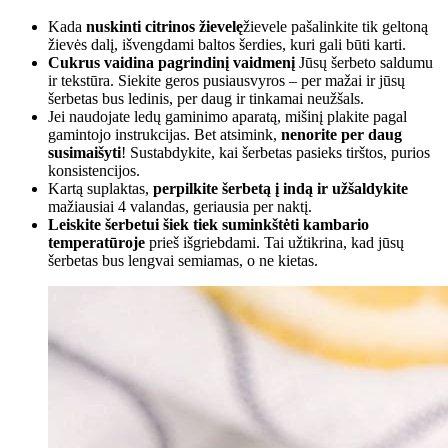
Kada
nuskinti citrinos žievelę
žievele pašalinkite tik geltoną
žievės dalį, išvengdami baltos šerdies, kuri gali būti karti.
Cukrus vaidina pagrindinį vaidmenį
Jūsų šerbeto saldumu
ir tekstūra. Siekite geros pusiausvyros – per mažai ir jūsų
šerbetas bus ledinis, per daug ir tinkamai neužšals.
Jei naudojate ledų gaminimo aparatą, mišinį plakite pagal
gamintojo instrukcijas. Bet atsimink,
nenorite per daug
susimaišyti
! Sustabdykite, kai šerbetas pasieks tirštos, purios
konsistencijos.
Kartą suplaktas,
perpilkite šerbetą į indą ir užšaldykite
mažiausiai 4 valandas, geriausia per naktį.
Leiskite šerbetui šiek tiek suminkštėti kambario
temperatūroje
prieš išgriebdami. Tai užtikrina, kad jūsų
šerbetas bus lengvai semiamas, o ne kietas.