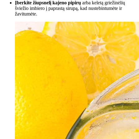
Įberkite žiupsnelį kajeno pipirų
arba keletą griežinėlių
šviežio imbiero į paprastą sirupą, kad nustebintumėte ir
žavitumėte.