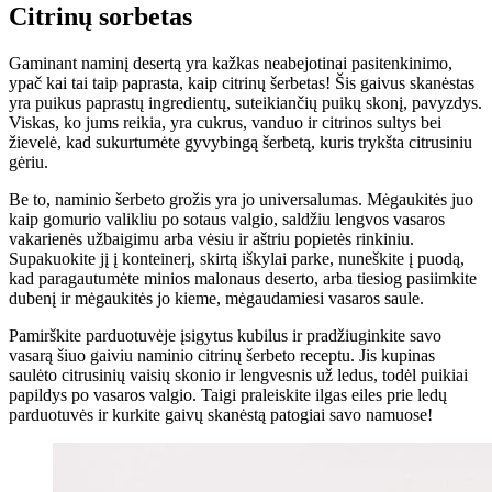
Citrinų sorbetas
Gaminant naminį desertą yra kažkas neabejotinai pasitenkinimo,
ypač kai tai taip paprasta, kaip citrinų šerbetas! Šis gaivus skanėstas
yra puikus paprastų ingredientų, suteikiančių puikų skonį, pavyzdys.
Viskas, ko jums reikia, yra cukrus, vanduo ir citrinos sultys bei
žievelė, kad sukurtumėte gyvybingą šerbetą, kuris trykšta citrusiniu
gėriu.
Be to, naminio šerbeto grožis yra jo universalumas. Mėgaukitės juo
kaip gomurio valikliu po sotaus valgio, saldžiu lengvos vasaros
vakarienės užbaigimu arba vėsiu ir aštriu popietės rinkiniu.
Supakuokite jį į konteinerį, skirtą iškylai parke, nuneškite į puodą,
kad paragautumėte minios malonaus deserto, arba tiesiog pasiimkite
dubenį ir mėgaukitės jo kieme, mėgaudamiesi vasaros saule.
Pamirškite parduotuvėje įsigytus kubilus ir pradžiuginkite savo
vasarą šiuo gaiviu naminio citrinų šerbeto receptu. Jis kupinas
saulėto citrusinių vaisių skonio ir lengvesnis už ledus, todėl puikiai
papildys po vasaros valgio. Taigi praleiskite ilgas eiles prie ledų
parduotuvės ir kurkite gaivų skanėstą patogiai savo namuose!