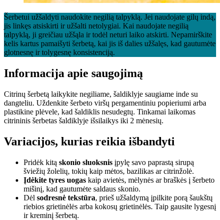
Šerbetui užšaldyti naudokite negilią talpyklą. Jei naudojate gilų indą,
jis linkęs atsiskirti ir užšalti netolygiai. Kai naudojate negilią
talpyklą, ji greičiau užšąla ir todėl neturi laiko atskirti. Nepamirškite
kelis kartus pamaišyti šerbetą, kai jis iš dalies užšalęs, kad gautumėte
glotnesnę ir tolygesnę konsistenciją.
Informacija apie saugojimą
Citrinų šerbetą laikykite negiliame, šaldiklyje saugiame inde su
dangteliu. Uždenkite šerbeto viršų pergamentiniu popieriumi arba
plastikine plėvele, kad šaldiklis nesudegtų. Tinkamai laikomas
citrininis šerbetas šaldiklyje išsilaikys iki 2 mėnesių.
Variacijos, kurias reikia išbandyti
Pridėk kitą
skonio sluoksnis
įpylę savo paprastą sirupą
šviežių žolelių, tokių kaip mėtos, bazilikas ar citrinžolė.
Įdėkite tyres uogas
kaip avietės, mėlynės ar braškės į šerbeto
mišinį, kad gautumėte saldaus skonio.
Dėl
sodresnė tekstūra
, prieš užšaldymą įpilkite porą šaukštų
riebios grietinėlės arba kokosų grietinėlės. Taip gausite lygesnį
ir kreminį šerbetą.