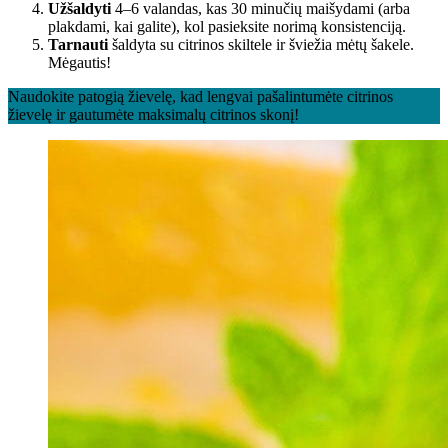
Užšaldyti
4–6 valandas, kas 30 minučių maišydami (arba
plakdami, kai galite), kol pasieksite norimą konsistenciją.
Tarnauti
šaldyta su citrinos skiltele ir šviežia mėtų šakele.
Mėgautis!
Naudokite patogią žievelę, kad lengvai pašalintumėte citrinos
žievelę ir gautumėte maksimalų citrinos skonį!