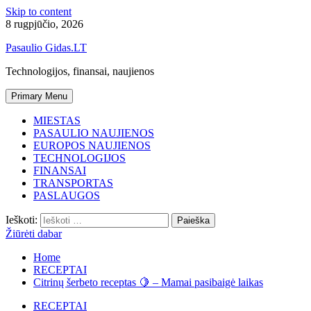
Skip to content
8 rugpjūčio, 2026
Pasaulio Gidas.LT
Technologijos, finansai, naujienos
Primary Menu
MIESTAS
PASAULIO NAUJIENOS
EUROPOS NAUJIENOS
TECHNOLOGIJOS
FINANSAI
TRANSPORTAS
PASLAUGOS
Ieškoti:
Žiūrėti dabar
Home
RECEPTAI
Citrinų šerbeto receptas 🍋 – Mamai pasibaigė laikas
RECEPTAI