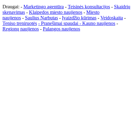
Draugai: -
Marketingo agentūra
-
Teisinės konsultacijos
-
Skaidrių
skenavimas
-
Klaipedos miesto naujienos
-
Miesto
naujienos
-
Saulius Narbutas
-
Įvaizdžio kūrimas
-
Veidoskaita
-
Teniso treniruotės
- Pranešimai spaudai -
Kauno naujienos
-
Regionų naujienos
-
Palangos naujienos