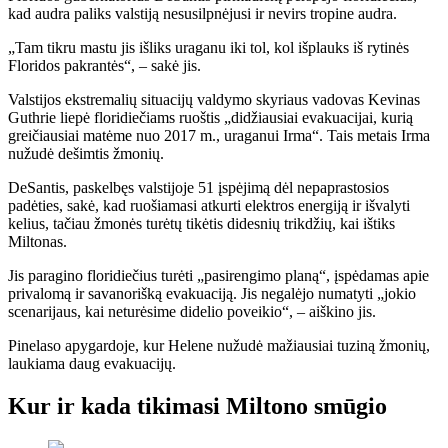
kad audra paliks valstiją nesusilpnėjusi ir nevirs tropine audra.
„Tam tikru mastu jis išliks uraganu iki tol, kol išplauks iš rytinės
Floridos pakrantės“, – sakė jis.
Valstijos ekstremalių situacijų valdymo skyriaus vadovas Kevinas
Guthrie liepė floridiečiams ruoštis „didžiausiai evakuacijai, kurią
greičiausiai matėme nuo 2017 m., uraganui Irma“. Tais metais Irma
nužudė dešimtis žmonių.
DeSantis, paskelbęs valstijoje 51 įspėjimą dėl nepaprastosios
padėties, sakė, kad ruošiamasi atkurti elektros energiją ir išvalyti
kelius, tačiau žmonės turėtų tikėtis didesnių trikdžių, kai ištiks
Miltonas.
Jis paragino floridiečius turėti „pasirengimo planą“, įspėdamas apie
privalomą ir savanorišką evakuaciją. Jis negalėjo numatyti „jokio
scenarijaus, kai neturėsime didelio poveikio“, – aiškino jis.
Pinelaso apygardoje, kur Helene nužudė mažiausiai tuziną žmonių,
laukiama daug evakuacijų.
Kur ir kada tikimasi Miltono smūgio