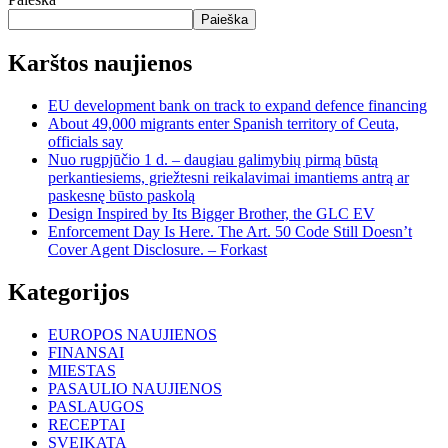
Paieška
Karštos naujienos
EU development bank on track to expand defence financing
About 49,000 migrants enter Spanish territory of Ceuta,
officials say
Nuo rugpjūčio 1 d. – daugiau galimybių pirmą būstą
perkantiesiems, griežtesni reikalavimai imantiems antrą ar
paskesnę būsto paskolą
Design Inspired by Its Bigger Brother, the GLC EV
Enforcement Day Is Here. The Art. 50 Code Still Doesn’t
Cover Agent Disclosure. – Forkast
Kategorijos
EUROPOS NAUJIENOS
FINANSAI
MIESTAS
PASAULIO NAUJIENOS
PASLAUGOS
RECEPTAI
SVEIKATA