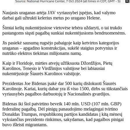
Naujasis uraganas artėja JAV vyriausybei įspėjus, kad valymo
darbai gali užtrukti kelerius metus po uragano Helene.
Šimtai kelių nukentėjusiose vietovėse tebėra uždaryti, o tai trukdo
pastangoms siųsti pagalbą sunkiai nukentėjusioms bendruomenėms.
Jis pasiekė sausumą rugsėjo pabaigoje kaip ketvirtos kategorijos
uraganas – apgadino konstrukcijas, sukėlė staigius potvynius ir
nutrūko elektros tiekimas milijonams namų.
Kaip ir Floridoje, mirties atvejų užfiksuota Džordžijos, Pietų
Karolinos, Tenesio ir Virdžinijos valstijose bei labiausiai
nukentėjusioje Šiaurės Karolinos valstijoje.
Prezidentas Joe Bidenas įsakė dar 500 karių dislokuoti Šiaurės
Karolinoje. Kariai, kurių dabar yra iš viso 1500, dirbs su tūkstančiais
vyriausybės pagalbos darbuotojų ir Nacionalinės gvardijos.
Bidenas iki šiol patvirtino beveik 140 mln. USD (107 mln. GBP)
federalinę pagalbą. Dėl pinigų panaudojimo melagingai tvirtino
Donaldas Trumpas, respublikonų partijos kandidatas į kitą mėnesį
vyksiančius prezidento rinkimus, sakydamas, kad pagalbos pinigai
buvo išleisti migrantams.