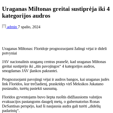
Uraganas Miltonas greitai sustiprėja iki 4
kategorijos audros
admin
7 spalio, 2024
Uraganas Miltonas: Floridoje prognozuojami žalingi vėjai ir dideli
potvyniai
JAV nacionalinis uraganų centras pranešė, kad uraganas Miltonas
greitai sustiprėjo iki „itin pavojingos“ 4 kategorijos audros,
smogdamas JAV įlankos pakrantei.
Prognozuojami pavojingi vėjai ir audros bangos, kai uraganas judės
link Floridos, kur trečiadienį, praskridęs virš Meksikos Jukatano
pusiasalio, turėtų pasiekti sausumą.
Floridos gyventojams buvo liepta ruoštis didžiausioms valstijos
evakuacijos pastangoms daugelį metų, o gubernatorius Ronas
DeSantisas perspėjo, kad ši naujausia audra gali turėti „didelių
padarinių“.