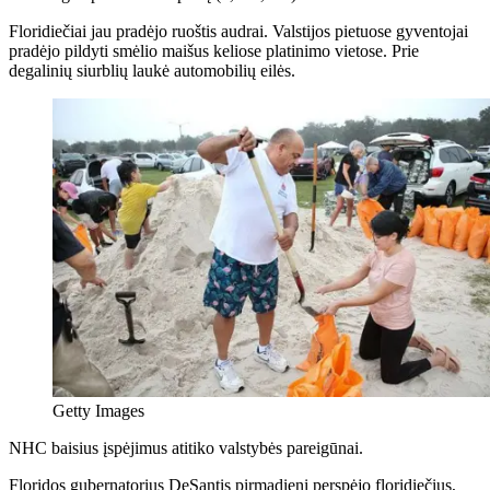
Floridiečiai jau pradėjo ruoštis audrai. Valstijos pietuose gyventojai
pradėjo pildyti smėlio maišus keliose platinimo vietose. Prie
degalinių siurblių laukė automobilių eilės.
Getty Images
NHC baisius įspėjimus atitiko valstybės pareigūnai.
Floridos gubernatorius DeSantis pirmadienį perspėjo floridiečius,