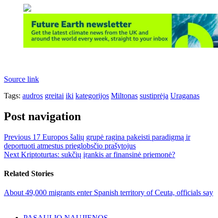
Source link
Tags:
audros
greitai
iki
kategorijos
Miltonas
sustiprėja
Uraganas
Post navigation
Previous
17 Europos šalių grupė ragina pakeisti paradigmą ir
deportuoti atmestus prieglobsčio prašytojus
Next
Kriptoturtas: sukčių įrankis ar finansinė priemonė?
Related Stories
About 49,000 migrants enter Spanish territory of Ceuta, officials say
PASAULIO NAUJIENOS