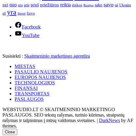
savo
nuo
reikia
nei
priežiūros
sako
prieš
prie
rinkos
Ukrainą
oro
Rusijos
tai
yra
žuvo
už
žinoti
Facebook
YouTube
Susisiekti :
Skaitmeninio marketingo agentūra
MIESTAS
PASAULIO NAUJIENOS
EUROPOS NAUJIENOS
TECHNOLOGIJOS
FINANSAI
TRANSPORTAS
PASLAUGOS
WEBSTUDIO.LT © SKAITMENINIO MARKETINGO
PASLAUGOS. SEO tekstų rašymas, turinio kūrimas, straipsnių
rašymas ir talpinimas į mūsų valdomas svetaines.
|
DarkNews
by AF
themes.
Close