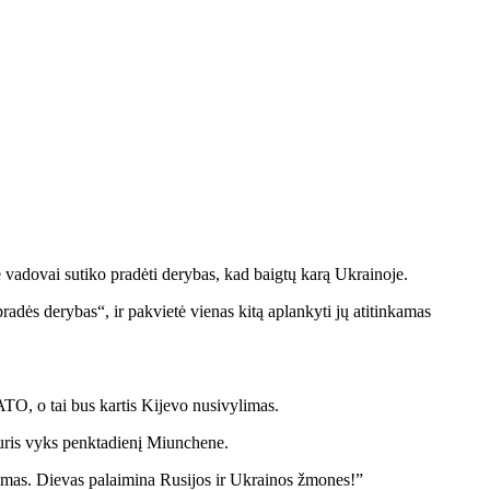
 vadovai sutiko pradėti derybas, kad baigtų karą Ukrainoje.
adės derybas“, ir pakvietė vienas kitą aplankyti jų atitinkamas
ATO, o tai bus kartis Kijevo nusivylimas.
kuris vyks penktadienį Miunchene.
kinimas. Dievas palaimina Rusijos ir Ukrainos žmones!”