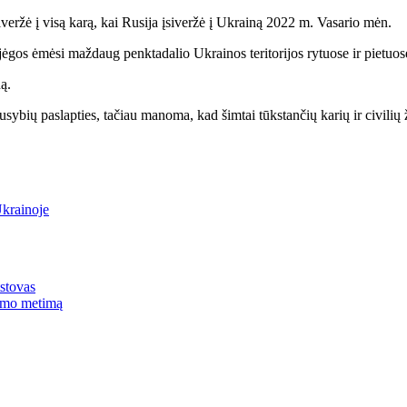
iveržė į visą karą, kai Rusija įsiveržė į Ukrainą 2022 m. Vasario mėn.
gos ėmėsi maždaug penktadalio Ukrainos teritorijos rytuose ir pietuose
ą.
ausybių paslapties, tačiau manoma, kad šimtai tūkstančių karių ir civilių
krainoje
stovas
umo metimą