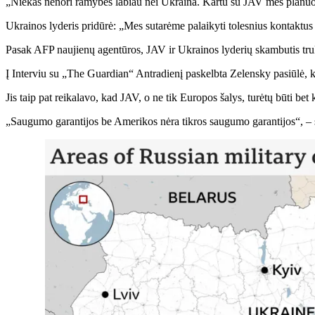
„Niekas nenori ramybės labiau nei Ukraina. Kartu su JAV mes planuojam
Ukrainos lyderis pridūrė: „Mes sutarėme palaikyti tolesnius kontaktus 
Pasak AFP naujienų agentūros, JAV ir Ukrainos lyderių skambutis tru
Į Interviu su „The Guardian“ Antradienį paskelbta Zelensky pasiūlė, ka
Jis taip pat reikalavo, kad JAV, o ne tik Europos šalys, turėtų būti be
„Saugumo garantijos be Amerikos nėra tikros saugumo garantijos“, – s