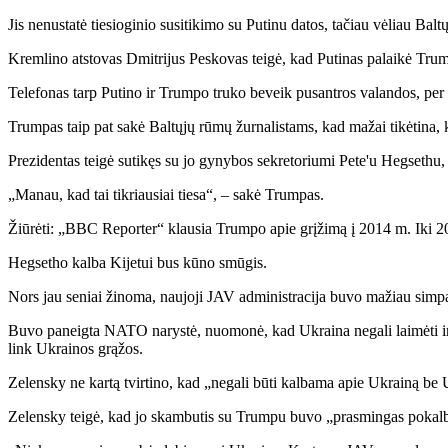
Jis nenustatė tiesioginio susitikimo su Putinu datos, tačiau vėliau Ba
Kremlino atstovas Dmitrijus Peskovas teigė, kad Putinas palaikė Trumpo
Telefonas tarp Putino ir Trumpo truko beveik pusantros valandos, per
Trumpas taip pat sakė Baltųjų rūmų žurnalistams, kad mažai tikėtina, 
Prezidentas teigė sutikęs su jo gynybos sekretoriumi Pete'u Hegsethu,
„Manau, kad tai tikriausiai tiesa“, – sakė Trumpas.
Žiūrėti: „BBC Reporter“ klausia Trumpo apie grįžimą į 2014 m. Iki 
Hegsetho kalba Kijetui bus kūno smūgis.
Nors jau seniai žinoma, naujoji JAV administracija buvo mažiau simpat
Buvo paneigta NATO narystė, nuomonė, kad Ukraina negali laimėti ir d
link Ukrainos grąžos.
Zelensky ne kartą tvirtino, kad „negali būti kalbama apie Ukrainą be
Zelensky teigė, kad jo skambutis su Trumpu buvo „prasmingas pokalbis“