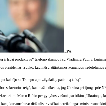
EPA
lgą ir labai produktyvų“ telefono skambutį su Vladimiru Putinu, kuriame
sijos prezidentas „sutiko, kad mūsų atitinkamos komandos nedelsdamos pr
pat kalbėjo su Trumpu apie „ilgalaikę, patikimą taiką“.
s sekretorius teigė, kad mažai tikėtina, jog Ukraina prisijungs prie N
 sekretoriumi Marco Rubio per gynybos viršūnių susitikimą Ukrainoje, 
ą karą, kuriame buvo didžiulis ir visiškai nereikalingas mirtis ir sunai