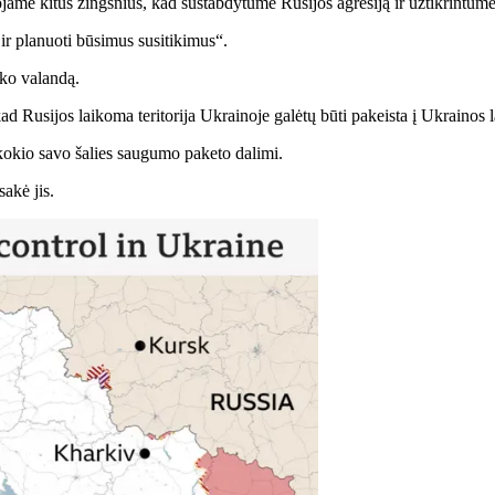
e kitus žingsnius, kad sustabdytume Rusijos agresiją ir užtikrintume i
ir planuoti būsimus susitikimus“.
ko valandą.
d Rusijos laikoma teritorija Ukrainoje galėtų būti pakeista į Ukrainos l
t kokio savo šalies saugumo paketo dalimi.
akė jis.