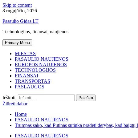
Skip to content
8 rugpjūčio, 2026
Pasaulio Gidas.LT
Technologijos, finansai, naujienos
Primary Menu
MIESTAS
PASAULIO NAUJIENOS
EUROPOS NAUJIENOS
TECHNOLOGIJOS
FINANSAI
TRANSPORTAS
PASLAUGOS
Ieškoti:
Žiūrėti dabar
Home
PASAULIO NAUJIENOS
Trumpas sako, kad Putinas sutinka pradėti derybas, kad baigtų 
PASAULIO NAUJIENOS