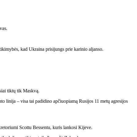
vas.
ikimybės, kad Ukraina prisijungs prie karinio aljanso.
iai tiktų tik Maskvą.
o linija – visa tai padidino apčiuopiamą Rusijos 11 metų agresijos
retoriumi Scottu Bessentu, kuris lankosi Kijeve.