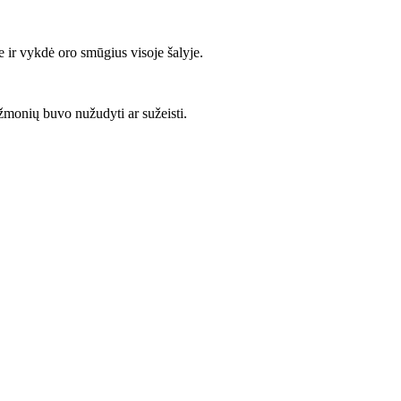
 ir vykdė oro smūgius visoje šalyje.
 žmonių buvo nužudyti ar sužeisti.