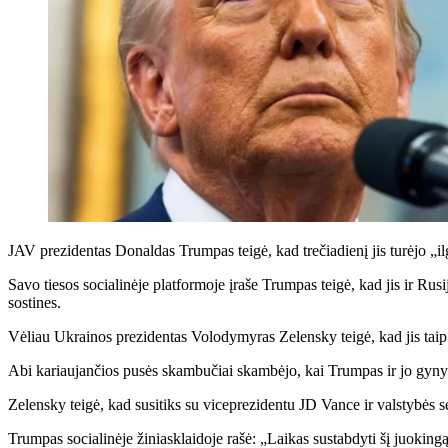
JAV prezidentas Donaldas Trumpas teigė, kad trečiadienį jis turėjo „i
Savo tiesos socialinėje platformoje įraše Trumpas teigė, kad jis ir Ru
sostines.
Vėliau Ukrainos prezidentas Volodymyras Zelensky teigė, kad jis taip 
Abi kariaujančios pusės skambučiai skambėjo, kai Trumpas ir jo gynybo
Zelensky teigė, kad susitiks su viceprezidentu JD Vance ir valstybės
Trumpas socialinėje žiniasklaidoje rašė: „Laikas sustabdyti šį juoking