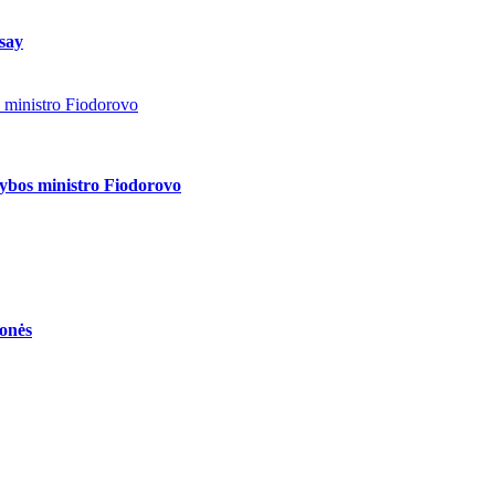
 say
s ministro Fiodorovo
nybos ministro Fiodorovo
monės