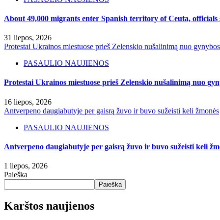
About 49,000 migrants enter Spanish territory of Ceuta, officials
31 liepos, 2026
Protestai Ukrainos miestuose prieš Zelenskio nušalinimą nuo gynybo
PASAULIO NAUJIENOS
Protestai Ukrainos miestuose prieš Zelenskio nušalinimą nuo gy
16 liepos, 2026
Antverpeno daugiabutyje per gaisrą žuvo ir buvo sužeisti keli žmonės
PASAULIO NAUJIENOS
Antverpeno daugiabutyje per gaisrą žuvo ir buvo sužeisti keli ž
1 liepos, 2026
Paieška
Paieška
Karštos naujienos