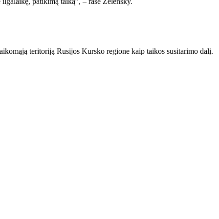
lgalaikę, patikimą taiką”, – rašė Zelensky.
aikomąją teritoriją Rusijos Kursko regione kaip taikos susitarimo dalį.