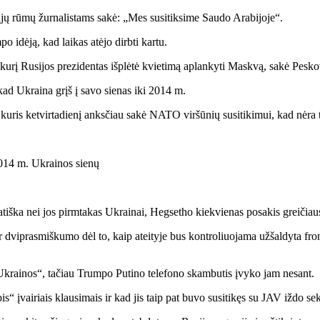
ltųjų rūmų žurnalistams sakė: „Mes susitiksime Saudo Arabijoje“.
 idėją, kad laikas atėjo dirbti kartu.
 kurį Rusijos prezidentas išplėtė kvietimą aplankyti Maskvą, sakė Pesko
kad Ukraina grįš į savo sienas iki 2014 m.
 kuris ketvirtadienį anksčiau sakė NATO viršūnių susitikimui, kad nėra t
2014 m. Ukrainos sienų
iška nei jos pirmtakas Ukrainai, Hegsetho kiekvienas posakis greičiaus
viprasmiškumo dėl to, kaip ateityje bus kontroliuojama užšaldyta front
 Ukrainos“, tačiau Trumpo Putino telefono skambutis įvyko jam nesant.
 įvairiais klausimais ir kad jis taip pat buvo susitikęs su JAV iždo sek