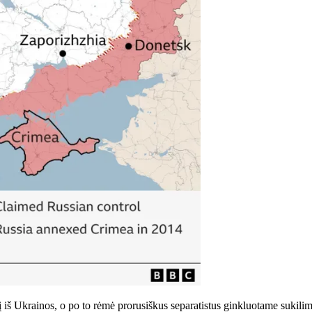
š Ukrainos, o po to rėmė prorusiškus separatistus ginkluotame sukilim