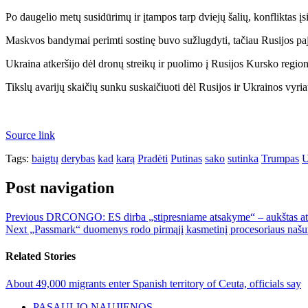
Po daugelio metų susidūrimų ir įtampos tarp dviejų šalių, konfliktas įs
Maskvos bandymai perimti sostinę buvo sužlugdyti, tačiau Rusijos pajė
Ukraina atkeršijo dėl dronų streikų ir puolimo į Rusijos Kursko region
Tikslų avarijų skaičių sunku suskaičiuoti dėl Rusijos ir Ukrainos vyri
Source link
Tags:
baigtų
derybas
kad
karą
Pradėti
Putinas
sako
sutinka
Trumpas
U
Post navigation
Previous
DRCONGO: ES dirba „stipresniame atsakyme“ – aukštas at
Next
„Passmark“ duomenys rodo pirmąjį kasmetinį procesoriaus naš
Related Stories
About 49,000 migrants enter Spanish territory of Ceuta, officials say
PASAULIO NAUJIENOS