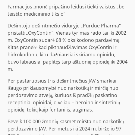
Farmacijos įmonė pripažino leidusi tiekti vaistus „be
teisėto medicininio tikslo“.
Dešimtojo dešimtmečio viduryje „Purdue Pharma“
pristatė „OxyContin“. Vienas tyrimas rado tai iki 2002
m. OxyContin sudarė 68 % oksikodono pardavimų.
Kitas pranešė kad piktnaudžiavimas OxyContin ir
hidrokodonu, kitu dažniausiai skiriamu opioidu,
buvo labiausiai paplitęs tarp aštuonių opioidų iki 2004
m.
Per pastaruosius tris dešimtmečius JAV smarkiai
išaugo priklausomybė nuo narkotikų ir mirčių nuo
perdozavimo atvejų, kuriuos iš pradžių paskatino
receptiniai opioidai, o vėliau – heroino ir sintetinių
opioidų, tokių kaip fentanilis, augimas.
Beveik 100 000 žmonių kasmet miršta nuo narkotikų
perdozavimo JAV. Per metus iki 2024 m. birželio 97