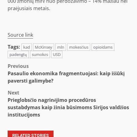
000 žmonių mirė nuo perdozavimo – 14% mažiau nei
praėjusiais metais.
Source link
Tags:
kad
McKinsey
mln
mokesčius
opioidams
padengtų
sumokės
USD
Post
Previous
Pasaulio ekonomika fragmentuojasi: kaip iššūkį
navigation
paversti galimybe?
Next
Prieglobsčio nagrinėjimo procedūros
sustabdymas kaip žinia būsimoms Sirijos valdžios
institucijoms
RELATED STORIES