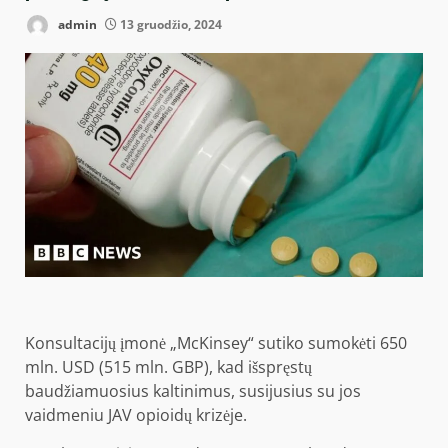
admin
13 gruodžio, 2024
Konsultacijų įmonė „McKinsey“ sutiko sumokėti 650
mln. USD (515 mln. GBP), kad išspręstų
baudžiamuosius kaltinimus, susijusius su jos
vaidmeniu JAV opioidų krizėje.