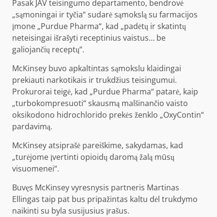
Pasak JAV teisingumo departamento, bendrovė
„sąmoningai ir tyčia“ sudarė sąmokslą su farmacijos
įmone „Purdue Pharma“, kad „padėtų ir skatintų
neteisingai išrašyti receptinius vaistus… be
galiojančių receptų“.
McKinsey buvo apkaltintas sąmokslu klaidingai
prekiauti narkotikais ir trukdžius teisingumui.
Prokurorai teigė, kad „Purdue Pharma“ patarė, kaip
„turbokompresuoti“ skausmą malšinančio vaisto
oksikodono hidrochlorido prekės ženklo „OxyContin“
pardavimą.
McKinsey atsiprašė pareiškime, sakydamas, kad
„turėjome įvertinti opioidų daromą žalą mūsų
visuomenei“.
Buvęs McKinsey vyresnysis partneris Martinas
Ellingas taip pat bus pripažintas kaltu dėl trukdymo
naikinti su byla susijusius įrašus.