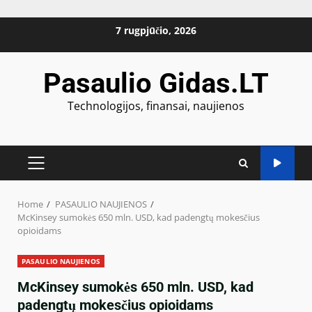
Skip
7 rugpjūčio, 2026
to
content
Pasaulio Gidas.LT
Technologijos, finansai, naujienos
PRIMARY
MENU
Home
PASAULIO NAUJIENOS
McKinsey sumokės 650 mln. USD, kad padengtų mokesčius
opioidams
PASAULIO NAUJIENOS
McKinsey sumokės 650 mln. USD, kad
padengtų mokesčius opioidams