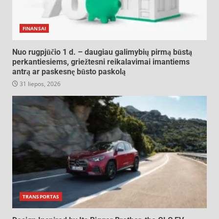
FINANSAI
Nuo rugpjūčio 1 d. – daugiau galimybių pirmą būstą
perkantiesiems, griežtesni reikalavimai imantiems
antrą ar paskesnę būsto paskolą
31 liepos, 2026
TRANSPORTAS