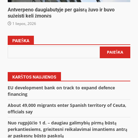
Antverpeno daugiabutyje per gaisrą žuvo ir buvo
sužeisti keli žmonės
1 liepos, 2026
PAIEŠKA
PAIEŠKA
KARŠTOS NAUJIENOS
EU development bank on track to expand defence
financing
About 49,000 migrants enter Spanish territory of Ceuta,
officials say
Nuo rugpjūčio 1 d. – daugiau galimybių pirmą būstą
perkantiesiems, griežtesni reikalavimai imantiems antrą
ar paskesnę būsto paskolą