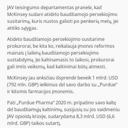
JAV teisingumo departamentas pranešė, kad
McKinsey sudarė atidėto baudžiamojo persekiojimo
susitarimą, kuris nustos galioti po penkerių metų, jei
atitiks sąlygas.
Atidėto baudžiamojo persekiojimo susitarime
prokurorai, be kita ko, reikalauja įmonės reformos
mainais į laikiną baudžiamojo persekiojimo
sustabdymą. Jei kaltinamasis to laikosi, prokurorai
gali imtis veiksmų, kad kaltinimai būtų atmesti.
McKinsey jau anksčiau išsprendė beveik 1 mlrd. USD
(792 mln. GBP) ieškinius dėl savo darbo su „Purdue“
ir kitomis farmacijos įmonėmis.
Pati „Purdue Pharma“ 2020 m. pripažino savo kaltę
dėl baudžiamųjų kaltinimų, susijusių su jos vaidmeniu
JAV opioidų krizėje, sudarydama 8,3 mlrd. USD (6,6
mlrd. GBP) taikos sutartį.