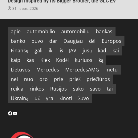
Design Inspired by Its Bigger Brother, the GLC EV
31 liepos, 2026
apie
automobilio
automobiliu
bankas
banko
buvo
dar
Daugiau
dėl
Europos
Finansų
gali
iki
iš
JAV
jūsų
kad
kai
kaip
kas
Kiek
Kodėl
kuriuos
ką
Lietuvos
Mercedes
MercedesAMG
metu
nei
nuo
oro
prie
prieš
priežiūros
reikia
rinkos
Rusijos
sako
savo
tai
Ukrainą
už
yra
žinoti
žuvo
Facebook
YouTube