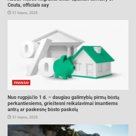
Ceuta, officials say
31 liepos, 2026
FINANSAI
Nuo rugpjūčio 1 d. – daugiau galimybių pirmą būstą
perkantiesiems, griežtesni reikalavimai imantiems
antrą ar paskesnę būsto paskolą
31 liepos, 2026