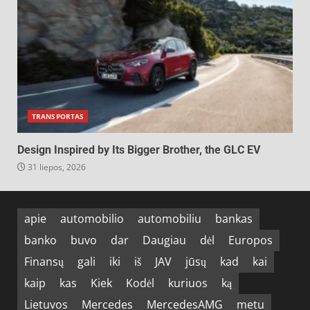
TRANSPORTAS
Design Inspired by Its Bigger Brother, the GLC EV
31 liepos, 2026
apie
automobilio
automobiliu
bankas
banko
buvo
dar
Daugiau
dėl
Europos
Finansų
gali
iki
iš
JAV
jūsų
kad
kai
kaip
kas
Kiek
Kodėl
kuriuos
ką
Lietuvos
Mercedes
MercedesAMG
metu