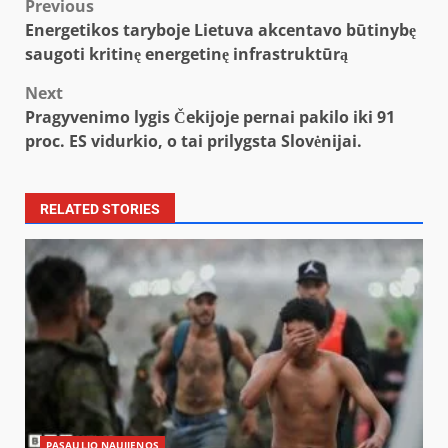
Post
Previous
Energetikos taryboje Lietuva akcentavo būtinybę
navigation
saugoti kritinę energetinę infrastruktūrą
Next
Pragyvenimo lygis Čekijoje pernai pakilo iki 91
proc. ES vidurkio, o tai prilygsta Slovėnijai.
RELATED STORIES
PASAULIO NAUJIENOS