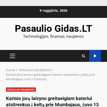
Skip
9 rugpjūčio, 2026
to
content
Pasaulio Gidas.LT
Technologijos, finansai, naujienos
PRIMARY
MENU
Home
PASAULIO NAUJIENOS
Karinio jūrų laivyno greitaeigiam kateriui atsitrenkus į keltą prie
Mumbajaus, žuvo 13 žmonių
PASAULIO NAUJIENOS
Karinio jūrų laivyno greitaeigiam kateriui
atsitrenkus į keltą prie Mumbajaus, žuvo 13