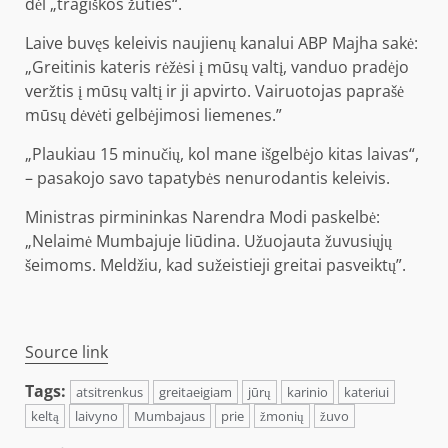
dėl „tragiškos žūties“.
Laive buvęs keleivis naujienų kanalui ABP Majha sakė:
„Greitinis kateris rėžėsi į mūsų valtį, vanduo pradėjo
veržtis į mūsų valtį ir ji apvirto. Vairuotojas paprašė
mūsų dėvėti gelbėjimosi liemenes.”
„Plaukiau 15 minučių, kol mane išgelbėjo kitas laivas“,
– pasakojo savo tapatybės nenurodantis keleivis.
Ministras pirmininkas Narendra Modi paskelbė:
„Nelaimė Mumbajuje liūdina. Užuojauta žuvusiųjų
šeimoms. Meldžiu, kad sužeistieji greitai pasveiktų”.
Source link
Tags:
atsitrenkus
greitaeigiam
jūrų
karinio
kateriui
keltą
laivyno
Mumbajaus
prie
žmonių
žuvo