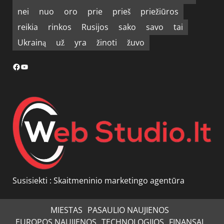
nei
nuo
oro
prie
prieš
priežiūros
reikia
rinkos
Rusijos
sako
savo
tai
Ukrainą
už
yra
žinoti
žuvo
Facebook
YouTube
Susisiekti :
Skaitmeninio marketingo agentūra
MIESTAS
PASAULIO NAUJIENOS
EUROPOS NAUJIENOS
TECHNOLOGIJOS
FINANSAI