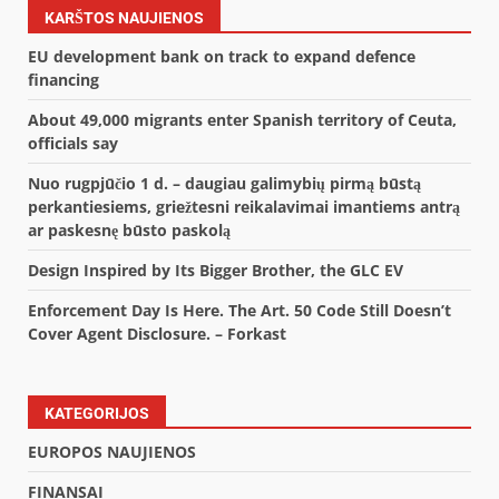
KARŠTOS NAUJIENOS
EU development bank on track to expand defence
financing
About 49,000 migrants enter Spanish territory of Ceuta,
officials say
Nuo rugpjūčio 1 d. – daugiau galimybių pirmą būstą
perkantiesiems, griežtesni reikalavimai imantiems antrą
ar paskesnę būsto paskolą
Design Inspired by Its Bigger Brother, the GLC EV
Enforcement Day Is Here. The Art. 50 Code Still Doesn’t
Cover Agent Disclosure. – Forkast
KATEGORIJOS
EUROPOS NAUJIENOS
FINANSAI