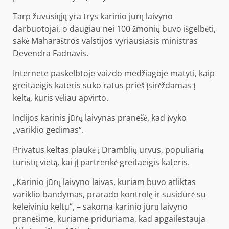
Tarp žuvusiųjų yra trys karinio jūrų laivyno
darbuotojai, o daugiau nei 100 žmonių buvo išgelbėti,
sakė Maharaštros valstijos vyriausiasis ministras
Devendra Fadnavis.
Internete paskelbtoje vaizdo medžiagoje matyti, kaip
greitaeigis kateris suko ratus prieš įsirėždamas į
keltą, kuris vėliau apvirto.
Indijos karinis jūrų laivynas pranešė, kad įvyko
„variklio gedimas“.
Privatus keltas plaukė į Dramblių urvus, populiarią
turistų vietą, kai jį partrenkė greitaeigis kateris.
„Karinio jūrų laivyno laivas, kuriam buvo atliktas
variklio bandymas, prarado kontrolę ir susidūrė su
keleiviniu keltu“, – sakoma karinio jūrų laivyno
pranešime, kuriame priduriama, kad apgailestauja