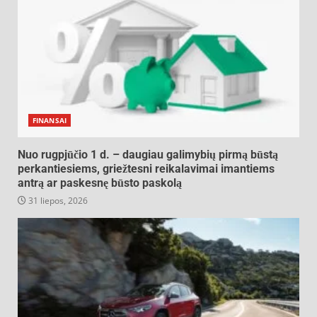
FINANSAI
Nuo rugpjūčio 1 d. – daugiau galimybių pirmą būstą
perkantiesiems, griežtesni reikalavimai imantiems
antrą ar paskesnę būsto paskolą
31 liepos, 2026