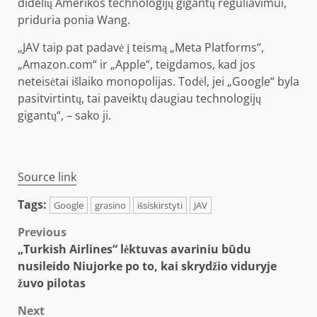
didelių Amerikos technologijų gigantų reguliavimui,
priduria ponia Wang.
„JAV taip pat padavė į teismą „Meta Platforms“,
„Amazon.com“ ir „Apple“, teigdamos, kad jos
neteisėtai išlaiko monopolijas. Todėl, jei „Google“ byla
pasitvirtintų, tai paveiktų daugiau technologijų
gigantų“, – sako ji.
Source link
Tags:
Google
grasino
išsiskirstyti
JAV
Post
Previous
„Turkish Airlines“ lėktuvas avariniu būdu
navigation
nusileido Niujorke po to, kai skrydžio viduryje
žuvo pilotas
Next