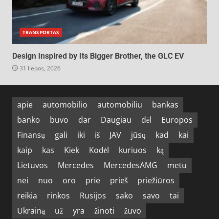
TRANSPORTAS
Design Inspired by Its Bigger Brother, the GLC EV
31 liepos, 2026
apie
automobilio
automobiliu
bankas
banko
buvo
dar
Daugiau
dėl
Europos
Finansų
gali
iki
iš
JAV
jūsų
kad
kai
kaip
kas
Kiek
Kodėl
kuriuos
ką
Lietuvos
Mercedes
MercedesAMG
metu
nei
nuo
oro
prie
prieš
priežiūros
reikia
rinkos
Rusijos
sako
savo
tai
Ukrainą
už
yra
žinoti
žuvo