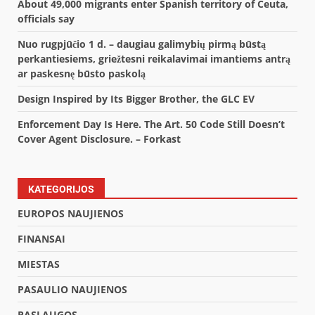
About 49,000 migrants enter Spanish territory of Ceuta,
officials say
Nuo rugpjūčio 1 d. – daugiau galimybių pirmą būstą
perkantiesiems, griežtesni reikalavimai imantiems antrą
ar paskesnę būsto paskolą
Design Inspired by Its Bigger Brother, the GLC EV
Enforcement Day Is Here. The Art. 50 Code Still Doesn’t
Cover Agent Disclosure. – Forkast
KATEGORIJOS
EUROPOS NAUJIENOS
FINANSAI
MIESTAS
PASAULIO NAUJIENOS
PASLAUGOS