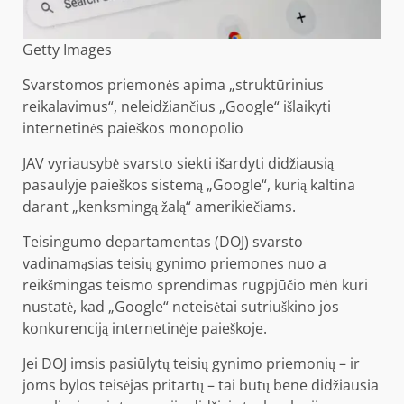
Getty Images
Svarstomos priemonės apima „struktūrinius
reikalavimus“, neleidžiančius „Google“ išlaikyti
internetinės paieškos monopolio
JAV vyriausybė svarsto siekti išardyti didžiausią
pasaulyje paieškos sistemą „Google“, kurią kaltina
darant „kenksmingą žalą“ amerikiečiams.
Teisingumo departamentas (DOJ) svarsto
vadinamąsias teisių gynimo priemones nuo a
reikšmingas teismo sprendimas rugpjūčio mėn kuri
nustatė, kad „Google“ neteisėtai sutriuškino jos
konkurenciją internetinėje paieškoje.
Jei DOJ imsis pasiūlytų teisių gynimo priemonių – ir
joms bylos teisėjas pritartų – tai būtų bene didžiausia