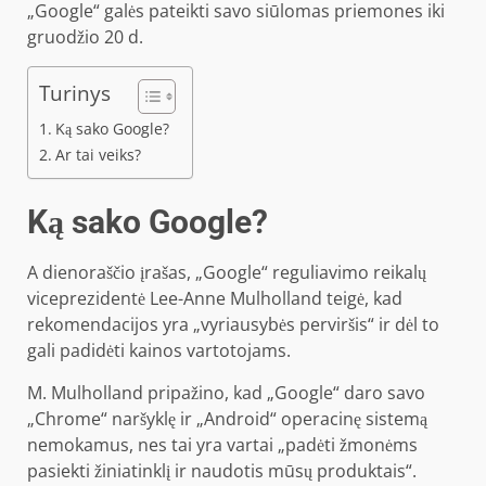
„Google“ galės pateikti savo siūlomas priemones iki
gruodžio 20 d.
Turinys
Ką sako Google?
Ar tai veiks?
Ką sako Google?
A dienoraščio įrašas, „Google“ reguliavimo reikalų
viceprezidentė Lee-Anne Mulholland teigė, kad
rekomendacijos yra „vyriausybės perviršis“ ir dėl to
gali padidėti kainos vartotojams.
M. Mulholland pripažino, kad „Google“ daro savo
„Chrome“ naršyklę ir „Android“ operacinę sistemą
nemokamus, nes tai yra vartai „padėti žmonėms
pasiekti žiniatinklį ir naudotis mūsų produktais“.