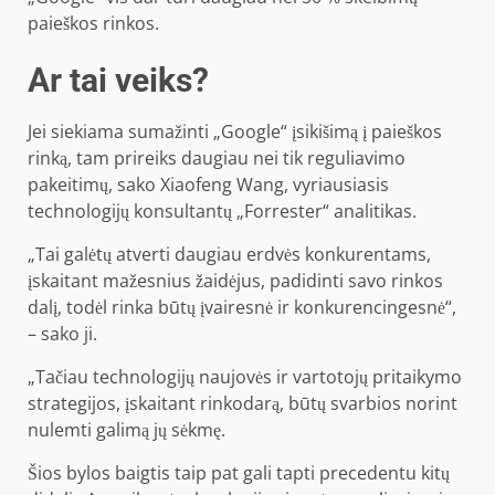
paieškos rinkos.
Ar tai veiks?
Jei siekiama sumažinti „Google“ įsikišimą į paieškos
rinką, tam prireiks daugiau nei tik reguliavimo
pakeitimų, sako Xiaofeng Wang, vyriausiasis
technologijų konsultantų „Forrester“ analitikas.
„Tai galėtų atverti daugiau erdvės konkurentams,
įskaitant mažesnius žaidėjus, padidinti savo rinkos
dalį, todėl rinka būtų įvairesnė ir konkurencingesnė“,
– sako ji.
„Tačiau technologijų naujovės ir vartotojų pritaikymo
strategijos, įskaitant rinkodarą, būtų svarbios norint
nulemti galimą jų sėkmę.
Šios bylos baigtis taip pat gali tapti precedentu kitų