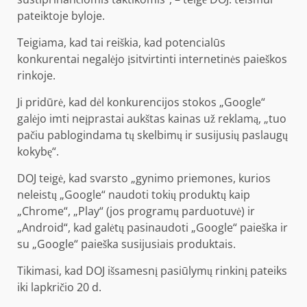
pateiktoje byloje.
Teigiama, kad tai reiškia, kad potencialūs
konkurentai negalėjo įsitvirtinti internetinės paieškos
rinkoje.
Ji pridūrė, kad dėl konkurencijos stokos „Google“
galėjo imti neįprastai aukštas kainas už reklamą, „tuo
pačiu pablogindama tų skelbimų ir susijusių paslaugų
kokybę“.
DOJ teigė, kad svarsto „gynimo priemones, kurios
neleistų „Google“ naudoti tokių produktų kaip
„Chrome“, „Play“ (jos programų parduotuvė) ir
„Android“, kad galėtų pasinaudoti „Google“ paieška ir
su „Google“ paieška susijusiais produktais.
Tikimasi, kad DOJ išsamesnį pasiūlymų rinkinį pateiks
iki lapkričio 20 d.