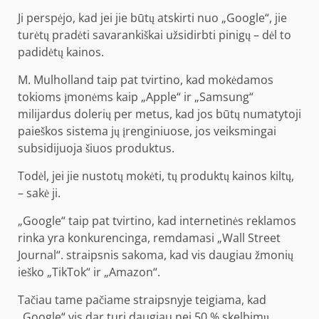
Ji perspėjo, kad jei jie būtų atskirti nuo „Google“, jie
turėtų pradėti savarankiškai užsidirbti pinigų – dėl to
padidėtų kainos.
M. Mulholland taip pat tvirtino, kad mokėdamos
tokioms įmonėms kaip „Apple“ ir „Samsung“
milijardus dolerių per metus, kad jos būtų numatytoji
paieškos sistema jų įrenginiuose, jos veiksmingai
subsidijuoja šiuos produktus.
Todėl, jei jie nustotų mokėti, tų produktų kainos kiltų,
– sakė ji.
„Google“ taip pat tvirtino, kad internetinės reklamos
rinka yra konkurencinga, remdamasi „Wall Street
Journal“. straipsnis sakoma, kad vis daugiau žmonių
ieško „TikTok“ ir „Amazon“.
Tačiau tame pačiame straipsnyje teigiama, kad
„Google“ vis dar turi daugiau nei 50 % skelbimų