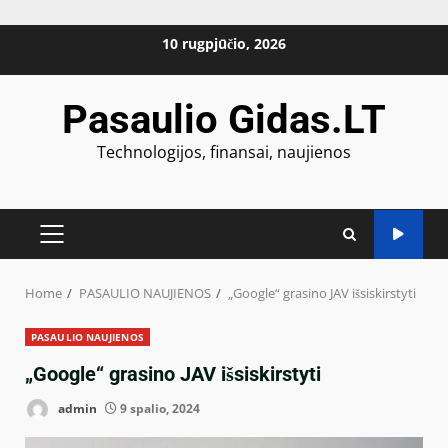
Skip
10 rugpjūčio, 2026
to
content
Pasaulio Gidas.LT
Technologijos, finansai, naujienos
PRIMARY
MENU
Home
PASAULIO NAUJIENOS
„Google“ grasino JAV išsiskirstyti
PASAULIO NAUJIENOS
„Google“ grasino JAV išsiskirstyti
admin
9 spalio, 2024