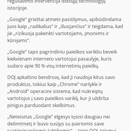
reguliavimo intervencija didžiųjų technologijų
istorijoje.
„Google“ griežtai atmetė pasiūlymus, apibūdindama
juos kaip „radikalius“ ir „šluojančius“ ir teigdama, kad
jie „rizikuoja pakenkti vartotojams, įmonėms ir
kūrėjams“.
„Google“ tapo pagrindiniu paieškos varikliu beveik
kiekvienam interneto vartotojui pasaulyje, kuris
sudaro apie 90 % visų internetinių paieškų.
DOJ apkaltino bendrovę, kad ji naudoja kitus savo
produktus, tokius kaip „Chrome“ naršyklė ir
„Android“ operacinė sistema, kad nukreiptų
vartotojus į savo paieškos variklį, kur ji uždirba
pinigus parduodant skelbimus.
„Neteisėtas „Google“ elgesys tęsėsi daugiau nei
dešimtmetį ir buvo susijęs su įvairiomis save
sustiprinančiomis taktikomis“, – teigė DOJ. teismui