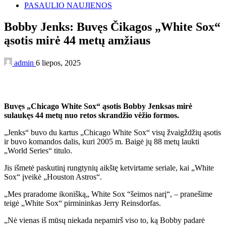
PASAULIO NAUJIENOS
Bobby Jenks: Buvęs Čikagos „White Sox“
ąsotis mirė 44 metų amžiaus
admin
6 liepos, 2025
Buvęs „Chicago White Sox“ ąsotis Bobby Jenksas mirė
sulaukęs 44 metų nuo retos skrandžio vėžio formos.
„Jenks“ buvo du kartus „Chicago White Sox“ visų žvaigždžių ąsotis
ir buvo komandos dalis, kuri 2005 m. Baigė jų 88 metų laukti
„World Series“ titulo.
Jis išmetė paskutinį rungtynių aikštę ketvirtame seriale, kai „White
Sox“ įveikė „Houston Astros“.
„Mes praradome ikonišką„ White Sox “šeimos narį“, – pranešime
teigė „White Sox“ pirmininkas Jerry Reinsdorfas.
„Nė vienas iš mūsų niekada nepamirš viso to, ką Bobby padarė