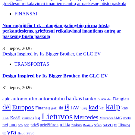
griežtesni reikalavimai imantiems antrą ar paskesnę būsto paskolą
FINANSAI
Nuo rugpjūčio 1 d. – daugiau galimybių pirmą būstą
perkantiesiems, griežtesni reikalavimai imantiems antrą ar
paskesnę būsto paskolą
31 liepos, 2026
Design Inspired by Its Bigger Brother, the GLC EV
TRANSPORTAS
Design Inspired by Its Bigger Brother, the GLC EV
31 liepos, 2026
bankas
automobilio
automobiliu
banko
apie
Daugiau
buvo
dar
kaip
iš
dėl
Europos
kad
JAV
Finansų
kas
iki
kai
gali
jūsų
Lietuvos
Mercedes
ką
Kodėl
kuriuos
metu
MercedesAMG
Kiek
savo
nuo
reikia
nei
priežiūros
sako
prieš
prie
rinkos
Ukrainą
oro
Rusijos
tai
yra
žuvo
už
žinoti