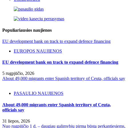
Populiariausios naujienos
EU development bank on track to expand defence financing
EUROPOS NAUJIENOS
EU development bank on track to expand defence financing
5 rugpjūčio, 2026
About 49,000 migrants enter Spanish territory of Ceuta, officials say
PASAULIO NAUJIENOS
About 49,000 migrants enter Spanish territory of Ceuta,
officials say
31 liepos, 2026
Nuo rugpjūčio 1 d. – daugiau galimybių pirmą būstą perkantiesiems,