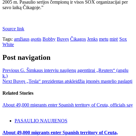
2005 m. Pasaulio serijos čempionų ir visos SOX organizacijai per
savo laiką Čikagoje.”
Source link
Tags:
amžiaus
ąsotis
Bobby
Buvęs
Čikagos
Jenks
metu
mirė
Sox
White
Post navigation
Previous
G. Šimkaus interviu naujienų agentūrai „Reuters“ (anglų
k.)
Next
Buvęs „Tesla“ prezidentas atskleidžia įmonės mastelio paslaptį
Related Stories
About 49,000 migrants enter Spanish territory of Ceuta, officials say
PASAULIO NAUJIENOS
About 49,000 migrants enter Spanish territory of Ceuta,