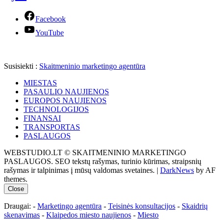
Facebook
YouTube
Susisiekti :
Skaitmeninio marketingo agentūra
MIESTAS
PASAULIO NAUJIENOS
EUROPOS NAUJIENOS
TECHNOLOGIJOS
FINANSAI
TRANSPORTAS
PASLAUGOS
WEBSTUDIO.LT © SKAITMENINIO MARKETINGO
PASLAUGOS. SEO tekstų rašymas, turinio kūrimas, straipsnių
rašymas ir talpinimas į mūsų valdomas svetaines.
|
DarkNews
by AF
themes.
Close
Draugai: -
Marketingo agentūra
-
Teisinės konsultacijos
-
Skaidrių
skenavimas
-
Klaipedos miesto naujienos
-
Miesto