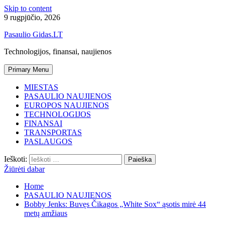
Skip to content
9 rugpjūčio, 2026
Pasaulio Gidas.LT
Technologijos, finansai, naujienos
Primary Menu
MIESTAS
PASAULIO NAUJIENOS
EUROPOS NAUJIENOS
TECHNOLOGIJOS
FINANSAI
TRANSPORTAS
PASLAUGOS
Ieškoti:
Žiūrėti dabar
Home
PASAULIO NAUJIENOS
Bobby Jenks: Buvęs Čikagos „White Sox“ ąsotis mirė 44
metų amžiaus