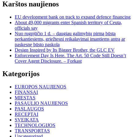
Karštos naujienos
EU development bank on track to expand defence financing
About 49,000 migrants enter Spanish territory of Ceuta,
officials say
Nuo rugpjūčio 1 d. – daugiau galimybių pirmą būstą
perkantiesiems, griežtesni reikalavimai imantiems antrą ar
paskesnę būsto paskolą
Design Inspired by Its Bigger Brother, the GLC EV
Enforcement Day Is Here. The Art. 50 Code Still Doesn’t
Cover Agent Disclosure. – Forkast
Kategorijos
EUROPOS NAUJIENOS
FINANSAI
MIESTAS
PASAULIO NAUJIENOS
PASLAUGOS
RECEPTAI
SVEIKATA
TECHNOLOGIJOS
TRANSPORTAS
Uncategorized