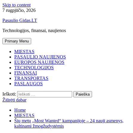
Skip to content
7 rugpjūčio, 2026
Pasaulio Gidas.LT
Technologijos, finansai, naujienos
Primary Menu
MIESTAS
PASAULIO NAUJIENOS
EUROPOS NAUJIENOS
TECHNOLOGIJOS
FINANSAI
TRANSPORTAS
PASLAUGOS
Ieškoti:
Žiūrėti dabar
Home
MIESTAS
Šių metų „Most Wanted“ kampanijoje – 24 nauji asmenys,
kaltinami žmogžudystėmis