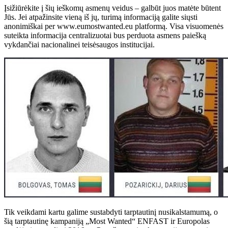
Įsižiūrėkite į šių ieškomų asmenų veidus – galbūt juos matėte būtent
Jūs. Jei atpažinsite vieną iš jų, turimą informaciją galite siųsti
anonimiškai per www.eumostwanted.eu platformą. Visa visuomenės
suteikta informacija centralizuotai bus perduota asmens paiešką
vykdančiai nacionalinei teisėsaugos institucijai.
Tik veikdami kartu galime sustabdyti tarptautinį nusikalstamumą, o
šią tarptautinę kampaniją „Most Wanted“ ENFAST ir Europolas