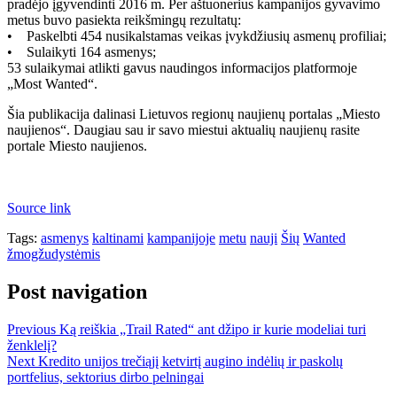
pradėjo įgyvendinti 2016 m. Per aštuonerius kampanijos gyvavimo
metus buvo pasiekta reikšmingų rezultatų:
• Paskelbti 454 nusikalstamas veikas įvykdžiusių asmenų profiliai;
• Sulaikyti 164 asmenys;
53 sulaikymai atlikti gavus naudingos informacijos platformoje
„Most Wanted“.
Šia publikacija dalinasi Lietuvos regionų naujienų portalas „Miesto
naujienos“. Daugiau sau ir savo miestui aktualių naujienų rasite
portale Miesto naujienos.
Source link
Tags:
asmenys
kaltinami
kampanijoje
metu
nauji
Šių
Wanted
žmogžudystėmis
Post navigation
Previous
Ką reiškia „Trail Rated“ ant džipo ir kurie modeliai turi
ženklelį?
Next
Kredito unijos trečiąjį ketvirtį augino indėlių ir paskolų
portfelius, sektorius dirbo pelningai