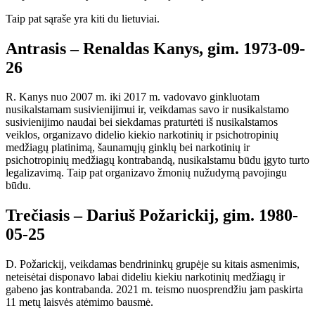
Taip pat sąraše yra kiti du lietuviai.
Antrasis – Renaldas Kanys, gim. 1973-09-
26
R. Kanys nuo 2007 m. iki 2017 m. vadovavo ginkluotam
nusikalstamam susivienijimui ir, veikdamas savo ir nusikalstamo
susivienijimo naudai bei siekdamas praturtėti iš nusikalstamos
veiklos, organizavo didelio kiekio narkotinių ir psichotropinių
medžiagų platinimą, šaunamųjų ginklų bei narkotinių ir
psichotropinių medžiagų kontrabandą, nusikalstamu būdu įgyto turto
legalizavimą. Taip pat organizavo žmonių nužudymą pavojingu
būdu.
Trečiasis – Dariuš Požarickij, gim. 1980-
05-25
D. Požarickij, veikdamas bendrininkų grupėje su kitais asmenimis,
neteisėtai disponavo labai dideliu kiekiu narkotinių medžiagų ir
gabeno jas kontrabanda. 2021 m. teismo nuosprendžiu jam paskirta
11 metų laisvės atėmimo bausmė.