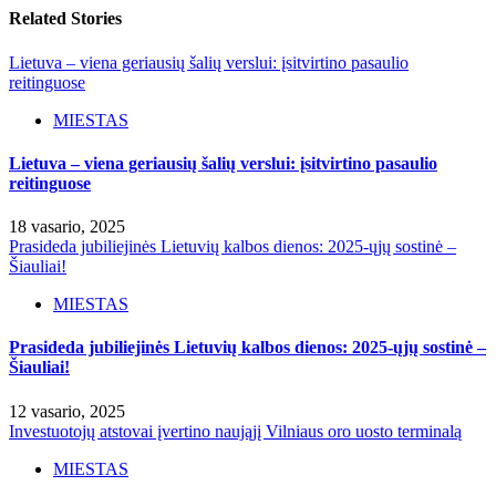
Related Stories
Lietuva – viena geriausių šalių verslui: įsitvirtino pasaulio
reitinguose
MIESTAS
Lietuva – viena geriausių šalių verslui: įsitvirtino pasaulio
reitinguose
18 vasario, 2025
Prasideda jubiliejinės Lietuvių kalbos dienos: 2025-ųjų sostinė –
Šiauliai!
MIESTAS
Prasideda jubiliejinės Lietuvių kalbos dienos: 2025-ųjų sostinė –
Šiauliai!
12 vasario, 2025
Investuotojų atstovai įvertino naująjį Vilniaus oro uosto terminalą
MIESTAS