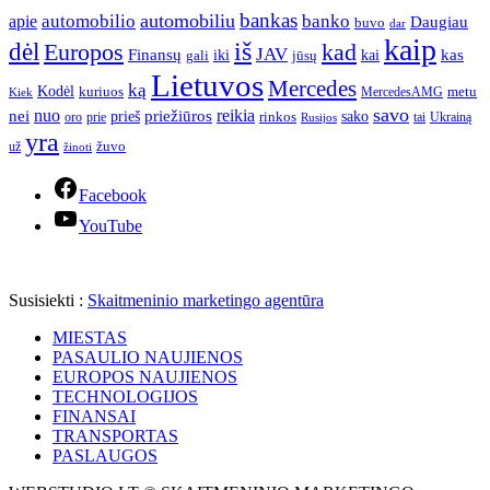
bankas
automobilio
automobiliu
banko
apie
Daugiau
buvo
dar
kaip
iš
dėl
Europos
kad
JAV
Finansų
kas
iki
kai
gali
jūsų
Lietuvos
Mercedes
ką
Kodėl
kuriuos
metu
MercedesAMG
Kiek
savo
nuo
reikia
nei
priežiūros
sako
prieš
prie
rinkos
Ukrainą
oro
Rusijos
tai
yra
žuvo
už
žinoti
Facebook
YouTube
Susisiekti :
Skaitmeninio marketingo agentūra
MIESTAS
PASAULIO NAUJIENOS
EUROPOS NAUJIENOS
TECHNOLOGIJOS
FINANSAI
TRANSPORTAS
PASLAUGOS