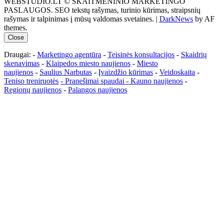
WEBSTUDIO.LT © SKAITMENINIO MARKETINGO
PASLAUGOS. SEO tekstų rašymas, turinio kūrimas, straipsnių
rašymas ir talpinimas į mūsų valdomas svetaines.
|
DarkNews
by AF
themes.
Close
Draugai: -
Marketingo agentūra
-
Teisinės konsultacijos
-
Skaidrių
skenavimas
-
Klaipedos miesto naujienos
-
Miesto
naujienos
-
Saulius Narbutas
-
Įvaizdžio kūrimas
-
Veidoskaita
-
Teniso treniruotės
- Pranešimai spaudai -
Kauno naujienos
-
Regionų naujienos
-
Palangos naujienos