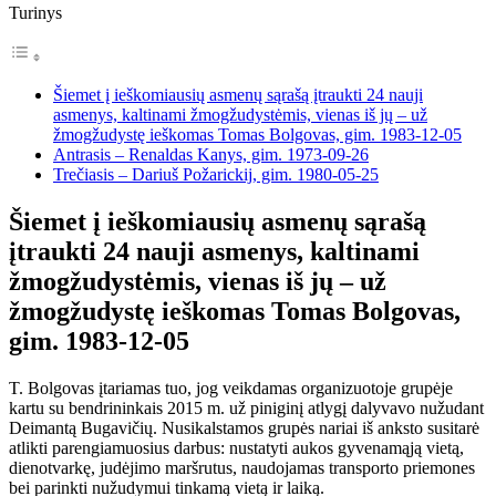
Turinys
Šiemet į ieškomiausių asmenų sąrašą įtraukti 24 nauji
asmenys, kaltinami žmogžudystėmis, vienas iš jų – už
žmogžudystę ieškomas Tomas Bolgovas, gim. 1983-12-05
Antrasis – Renaldas Kanys, gim. 1973-09-26
Trečiasis – Dariuš Požarickij, gim. 1980-05-25
Šiemet į ieškomiausių asmenų sąrašą
įtraukti 24 nauji asmenys, kaltinami
žmogžudystėmis, vienas iš jų – už
žmogžudystę ieškomas Tomas Bolgovas,
gim. 1983-12-05
T. Bolgovas įtariamas tuo, jog veikdamas organizuotoje grupėje
kartu su bendrininkais 2015 m. už piniginį atlygį dalyvavo nužudant
Deimantą Bugavičių. Nusikalstamos grupės nariai iš anksto susitarė
atlikti parengiamuosius darbus: nustatyti aukos gyvenamąją vietą,
dienotvarkę, judėjimo maršrutus, naudojamas transporto priemones
bei parinkti nužudymui tinkamą vietą ir laiką.