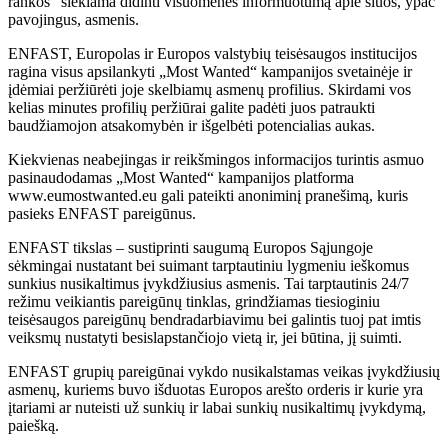
rankos“ siekiama didinti visuomenės informuotumą apie šiuos, ypač
pavojingus, asmenis.
ENFAST, Europolas ir Europos valstybių teisėsaugos institucijos
ragina visus apsilankyti „Most Wanted“ kampanijos svetainėje ir
įdėmiai peržiūrėti joje skelbiamų asmenų profilius. Skirdami vos
kelias minutes profilių peržiūrai galite padėti juos patraukti
baudžiamojon atsakomybėn ir išgelbėti potencialias aukas.
Kiekvienas neabejingas ir reikšmingos informacijos turintis asmuo
pasinaudodamas „Most Wanted“ kampanijos platforma
www.eumostwanted.eu gali pateikti anoniminį pranešimą, kuris
pasieks ENFAST pareigūnus.
ENFAST tikslas – sustiprinti saugumą Europos Sąjungoje
sėkmingai nustatant bei suimant tarptautiniu lygmeniu ieškomus
sunkius nusikaltimus įvykdžiusius asmenis. Tai tarptautinis 24/7
režimu veikiantis pareigūnų tinklas, grindžiamas tiesioginiu
teisėsaugos pareigūnų bendradarbiavimu bei galintis tuoj pat imtis
veiksmų nustatyti besislapstančiojo vietą ir, jei būtina, jį suimti.
ENFAST grupių pareigūnai vykdo nusikalstamas veikas įvykdžiusių
asmenų, kuriems buvo išduotas Europos arešto orderis ir kurie yra
įtariami ar nuteisti už sunkių ir labai sunkių nusikaltimų įvykdymą,
paiešką.