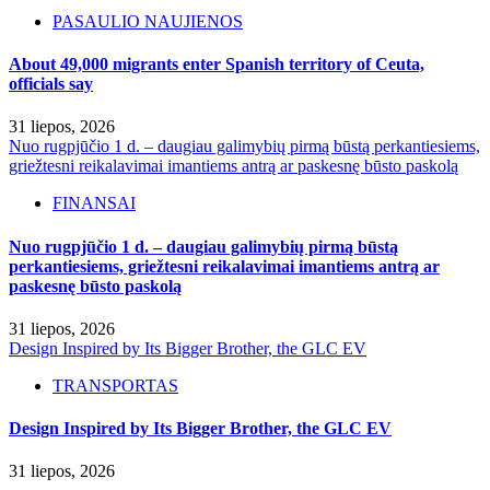
PASAULIO NAUJIENOS
About 49,000 migrants enter Spanish territory of Ceuta,
officials say
31 liepos, 2026
Nuo rugpjūčio 1 d. – daugiau galimybių pirmą būstą perkantiesiems,
griežtesni reikalavimai imantiems antrą ar paskesnę būsto paskolą
FINANSAI
Nuo rugpjūčio 1 d. – daugiau galimybių pirmą būstą
perkantiesiems, griežtesni reikalavimai imantiems antrą ar
paskesnę būsto paskolą
31 liepos, 2026
Design Inspired by Its Bigger Brother, the GLC EV
TRANSPORTAS
Design Inspired by Its Bigger Brother, the GLC EV
31 liepos, 2026