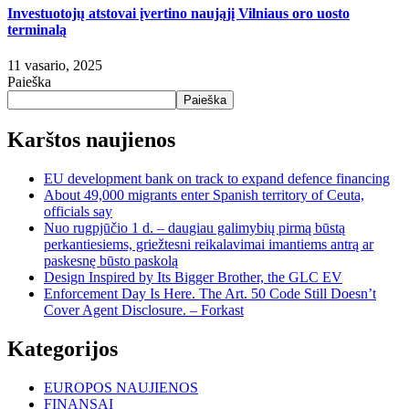
Investuotojų atstovai įvertino naująjį Vilniaus oro uosto
terminalą
11 vasario, 2025
Paieška
Paieška
Karštos naujienos
EU development bank on track to expand defence financing
About 49,000 migrants enter Spanish territory of Ceuta,
officials say
Nuo rugpjūčio 1 d. – daugiau galimybių pirmą būstą
perkantiesiems, griežtesni reikalavimai imantiems antrą ar
paskesnę būsto paskolą
Design Inspired by Its Bigger Brother, the GLC EV
Enforcement Day Is Here. The Art. 50 Code Still Doesn’t
Cover Agent Disclosure. – Forkast
Kategorijos
EUROPOS NAUJIENOS
FINANSAI