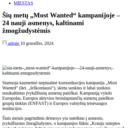
MIESTAS
Šių metų „Most Wanted“ kampanijoje –
24 nauji asmenys, kaltinami
žmogžudystėmis
admin
10 gruodžio, 2024
Startuoja kasmetinė tarptautinė komunikacijos kampanija „Most
Wanted“ (liet. „Ieškomiausi“), skirta sunkius ir labai sunkius
nusikaltimus įvykdžiusių asmenų paieškai. Kampaniją vykdo
Europolas, Europos aktyvios besislapstančių asmenų paieškos
grupių tinklas (ENFAST) ir Europos valstybių teisėsaugos
institucijos.
Šiais metais pagrindinis dėmesys yra sutelktas į asmenis,
įvykdžiusius žmogžudystes, o kampanijos šūkiu „Krauju suteptos