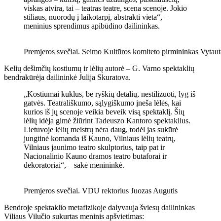
viskas atvira, tai – teatras teatre, scena scenoje. Jokio
stiliaus, nuorodų į laikotarpį, abstrakti vieta“, –
meninius sprendimus apibūdino dailininkas.
Premjeros svečiai. Seimo Kultūros komiteto pirmininkas Vytaut
Kelių dešimčių kostiumų ir lėlių autorė – G. Varno spektaklių
bendrakūrėja dailininkė Julija Skuratova.
„Kostiumai kuklūs, be ryškių detalių, nestilizuoti, lyg iš
gatvės. Teatrališkumo, sąlygiškumo įneša lėlės, kai
kurios iš jų scenoje veikia beveik visą spektaklį. Šių
lėlių idėja gimė žiūrint Tadeuszo Kantoro spektaklius.
Lietuvoje lėlių meistrų nėra daug, todėl jas sukūrė
jungtinė komanda iš Kauno, Vilniaus lėlių teatrų,
Vilniaus jaunimo teatro skulptorius, taip pat ir
Nacionalinio Kauno dramos teatro butaforai ir
dekoratoriai“, – sakė menininkė.
Premjeros svečiai. VDU rektorius Juozas Augutis
Bendroje spektaklio metafizikoje dalyvauja šviesų dailininkas
Viliaus Vilučio sukurtas meninis apšvietimas: