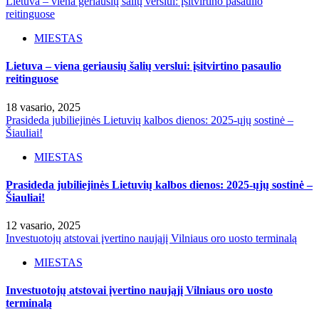
Lietuva – viena geriausių šalių verslui: įsitvirtino pasaulio
reitinguose
MIESTAS
Lietuva – viena geriausių šalių verslui: įsitvirtino pasaulio
reitinguose
18 vasario, 2025
Prasideda jubiliejinės Lietuvių kalbos dienos: 2025-ųjų sostinė –
Šiauliai!
MIESTAS
Prasideda jubiliejinės Lietuvių kalbos dienos: 2025-ųjų sostinė –
Šiauliai!
12 vasario, 2025
Investuotojų atstovai įvertino naująjį Vilniaus oro uosto terminalą
MIESTAS
Investuotojų atstovai įvertino naująjį Vilniaus oro uosto
terminalą