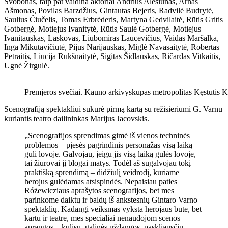
Svobonas, taip pat vaidina aktoriai Andrius Alešiūnas, Arnas
Ašmonas, Povilas Barzdžius, Gintautas Bejeris, Radvilė Budrytė,
Saulius Čiučelis, Tomas Erbrėderis, Martyna Gedvilaitė, Rūtis Gritis
Gotbergė, Motiejus Ivanitytė, Rūtis Saulė Gotbergė, Motiejus
Ivanitauskas, Laskovas, Liubomiras Laucevičius, Vaidas Maršalka,
Inga Mikutavičiūtė, Pijus Narijauskas, Miglė Navasaitytė, Robertas
Petraitis, Liucija Rukšnaitytė, Sigitas Šidlauskas, Ričardas Vitkaitis,
Ugnė Žirgulė.
Premjeros svečiai. Kauno arkivyskupas metropolitas Kęstutis K
Scenografiją spektakliui sukūrė pirmą kartą su režisieriumi G. Varnu
kuriantis teatro dailininkas Marijus Jacovskis.
„Scenografijos sprendimas gimė iš vienos techninės
problemos – pjesės pagrindinis personažas visą laiką
guli lovoje. Galvojau, jeigu jis visą laiką gulės lovoje,
tai žiūrovai jį blogai matys. Todėl aš sugalvojau tokį
praktišką sprendimą – didžiulį veidrodį, kuriame
herojus gulėdamas atsispindės. Nepaisiau paties
Różewicziaus aprašytos scenografijos, bet mes
parinkome daiktų ir baldų iš ankstesnių Gintaro Varno
spektaklių. Kadangi veiksmas vyksta herojaus bute, bet
kartu ir teatre, mes specialiai nenaudojom scenos
aprangos – kulisų, galinės uždangos, paskliausčių,