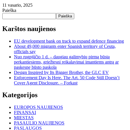
11 vasario, 2025
Paieška
Paieška
Karštos naujienos
EU development bank on track to expand defence financing
About 49,000 migrants enter Spanish territory of Ceuta,
officials say
Nuo rugpjūčio 1 d. – daugiau galimybių pirmą būstą
perkantiesiems, griežtesni reikalavimai imantiems antrą ar
paskesnę būsto paskolą
Design Inspired by Its Bigger Brother, the GLC EV
Enforcement Day Is Here. The Art. 50 Code Still Doesn’t
Cover Agent Disclosure. – Forkast
Kategorijos
EUROPOS NAUJIENOS
FINANSAI
MIESTAS
PASAULIO NAUJIENOS
PASLAUGOS