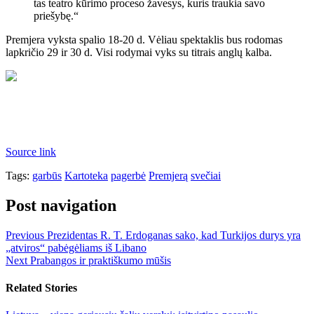
tas teatro kūrimo proceso žavesys, kuris traukia savo
priešybę.“
Premjera vyksta spalio 18-20 d. Vėliau spektaklis bus rodomas
lapkričio 29 ir 30 d. Visi rodymai vyks su titrais anglų kalba.
Source link
Tags:
garbūs
Kartoteka
pagerbė
Premjerą
svečiai
Post navigation
Previous
Prezidentas R. T. Erdoganas sako, kad Turkijos durys yra
„atviros“ pabėgėliams iš Libano
Next
Prabangos ir praktiškumo mūšis
Related Stories