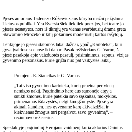
Pjesės autoriaus Tadeuszo Róźewicziaus kūryba mažai pažįstama
Lietuvos publikai. Yra išversta šiek tiek tiek poezijos, bet teatre jo
pjesės nestatytos, nors iš tikrųjų yra vienas svarbiausių drama greta
Sławomiro Mrożeko ir kitų pokarinės modernistų kartos rašytojų.
Lenkijoje jo pjesės statomos labai dažnai, ypač „Kartoteka“, kuri
gyva įvairiose scenose iki dabar. Pasak režisieriaus G. Varno, ši
pjesė pasakoja apie vaizduotės pasaulį, prisiminimus, sapnus, vizijas,
gyvenimo personažus, kurie grįžta nuo pat vaikystės laikų.
Premjera. E. Stancikas ir G. Varnas
„Tai viso gyvenimo kartoteka, kurią praeina per vieną
nemigos naktį. Pagrindinio herojaus sąmonėje atgyja
sutikti žmones, kurie pateikia savo sąskaitas, mokyklos,
primenamos išdavystės, netgi žmogžudystė. Pjesė yra
aktuali šiandien, nes gyvename karų akivaizdžiai ir
kiekvienas žmogus turi pergalvoti savo gyvenimą“, –
reziumavo režisierius.
Spektaklyje pagrindinį Herojaus vaidmenį kuria aktorius Dainius