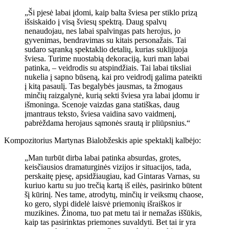
„Ši pjesė labai įdomi, kaip balta šviesa per stiklo prizą
išsiskaido į visą šviesų spektrą. Daug spalvų
nenaudojau, nes labai spalvingas pats herojus, jo
gyvenimas, bendravimas su kitais personažais. Tai
sudaro sąranką spektaklio detalių, kurias suklijuoja
šviesa. Turime nuostabią dekoraciją, kuri man labai
patinka, – veidrodis su atspindžiais. Tai labai tiksliai
nukelia į sapno būseną, kai pro veidrodį galima pateikti
į kitą pasaulį. Tas begalybės jausmas, ta žmogaus
minčių raizgalynė, kurią sekti šviesa yra labai įdomu ir
išmoninga. Scenoje vaizdas gana statiškas, daug
įmantraus teksto, šviesa vaidina savo vaidmenį,
pabrėždama herojaus sąmonės srautą ir pliūpsnius.“
Kompozitorius Martynas Bialobžeskis apie spektaklį kalbėjo:
„Man turbūt dirba labai patinka absurdas, grotes,
keisčiausios dramaturginės vizijos ir situacijos, tada,
perskaitę pjesę, apsidžiaugiau, kad Gintaras Varnas, su
kuriuo kartu su juo trečią kartą iš eilės, pasirinko būtent
šį kūrinį. Nes tame, atrodytų, minčių ir veiksmų chaose,
ko gero, slypi didelė laisvė priemonių išraiškos ir
muzikines. Žinoma, tuo pat metu tai ir nemažas iššūkis,
kaip tas pasirinktas priemones suvaldyti. Bet tai ir yra