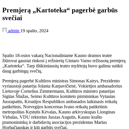
Premjerą „Kartoteka“ pagerbė garbūs
svečiai
admin
19 spalio, 2024
Spalio 18-osios vakarą Nacionaliniame Kauno dramos teatre
žiūrovai gausiai rinkosi į režisierių Gintaro Varno režisuotą premjerą
„Kartoteka“. Tarp ištikimiausių teatro mylėtojų buvo galima sutikti
daug garbingų svečių.
Premjerą pagerbė Kultūros ministras Simonas Kairys, Prezidento
vyriausioji patarėja Jolanta Karpavičienė, Vokietijos ambasadorius
Lietuvoje Cornelius Zimmermann, Kultūros ministro patarėjas
Sigitas Šliažas, Seimo Kultūros komiteto pirmininkas Vytautas
Juozapaitis, Kroatijos Respublikos ambasados ​​laikinasis reikalų
patikėtinis, Norvegijos koncernas Ivano reikalų patikėtinis
metropolitas Kęstutis Kėvalas, Kauno arkivyskupas Lionginas
Virbalas, VDU rektorius Juozas Augutis, Kauno krašto
pramonininkų ir darbdavių asociacijos prezidentas Marius
Horbačiauskas ir kiti garbūs svečiai.