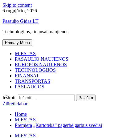
Skip to content
6 rugpjūčio, 2026
Pasaulio Gidas.LT
Technologijos, finansai, naujienos
Primary Menu
MIESTAS
PASAULIO NAUJIENOS
EUROPOS NAUJIENOS
TECHNOLOGIJOS
FINANSAI
TRANSPORTAS
PASLAUGOS
Ieškoti:
Žiūrėti dabar
Home
MIESTAS
Premjerą „Kartoteka“ pagerbė garbūs svečiai
MIESTAS