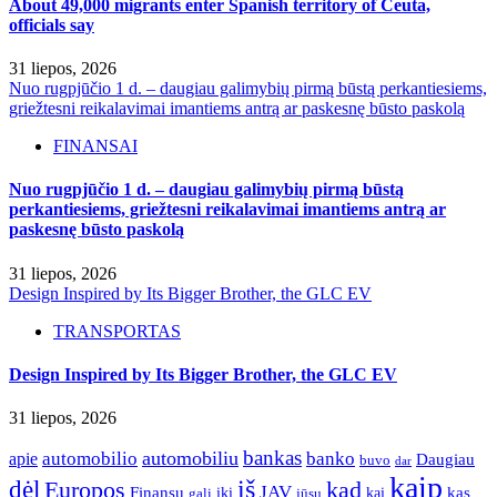
About 49,000 migrants enter Spanish territory of Ceuta,
officials say
31 liepos, 2026
Nuo rugpjūčio 1 d. – daugiau galimybių pirmą būstą perkantiesiems,
griežtesni reikalavimai imantiems antrą ar paskesnę būsto paskolą
FINANSAI
Nuo rugpjūčio 1 d. – daugiau galimybių pirmą būstą
perkantiesiems, griežtesni reikalavimai imantiems antrą ar
paskesnę būsto paskolą
31 liepos, 2026
Design Inspired by Its Bigger Brother, the GLC EV
TRANSPORTAS
Design Inspired by Its Bigger Brother, the GLC EV
31 liepos, 2026
bankas
automobilio
automobiliu
banko
apie
Daugiau
buvo
dar
kaip
iš
dėl
Europos
kad
JAV
Finansų
kas
iki
kai
gali
jūsų