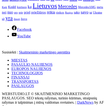
Lietuvos
Mercedes
ką
Kodėl
kuriuos
metu
MercedesAMG
Kiek
savo
nuo
reikia
nei
priežiūros
sako
prieš
prie
rinkos
Ukrainą
oro
Rusijos
tai
yra
žuvo
už
žinoti
Facebook
YouTube
Susisiekti :
Skaitmeninio marketingo agentūra
MIESTAS
PASAULIO NAUJIENOS
EUROPOS NAUJIENOS
TECHNOLOGIJOS
FINANSAI
TRANSPORTAS
PASLAUGOS
WEBSTUDIO.LT © SKAITMENINIO MARKETINGO
PASLAUGOS. SEO tekstų rašymas, turinio kūrimas, straipsnių
rašymas ir talpinimas į mūsų valdomas svetaines.
|
DarkNews
by AF