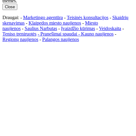
themes.
Close
Draugai: -
Marketingo agentūra
-
Teisinės konsultacijos
-
Skaidrių
skenavimas
-
Klaipedos miesto naujienos
-
Miesto
naujienos
-
Saulius Narbutas
-
Įvaizdžio kūrimas
-
Veidoskaita
-
Teniso treniruotės
- Pranešimai spaudai -
Kauno naujienos
-
Regionų naujienos
-
Palangos naujienos