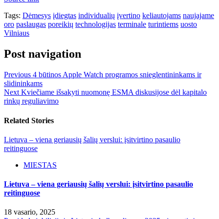
Tags:
Dėmesys
įdiegtas
individualių
įvertino
keliautojams
naujajame
oro
paslaugas
poreikių
technologijas
terminale
turintiems
uosto
Vilniaus
Post navigation
Previous
4 būtinos Apple Watch programos snieglentininkams ir
slidininkams
Next
Kviečiame išsakyti nuomonę ESMA diskusijose dėl kapitalo
rinkų reguliavimo
Related Stories
Lietuva – viena geriausių šalių verslui: įsitvirtino pasaulio
reitinguose
MIESTAS
Lietuva – viena geriausių šalių verslui: įsitvirtino pasaulio
reitinguose
18 vasario, 2025