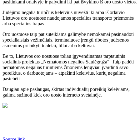
pasitinkami orlaivyje ir palydimi iki pat išvykimo iš oro uosto vietos.
Judėjimo negalią turinčius keleivius nuvežti iki arba iš orlaivio
Lietuvos oro uostuose naudojamos specialios transporto priemonės
arba specialios trapas.
Oro uostuose taip pat suteikiama galimybė nemokamai pasinaudoti
specialiaisiais vežimėliais, terminaluose įrengti ribotos judėsenos
asmenims pritaikyti tualetai, liftai arba keltuvai.
Be to, Lietuvos oro uostuose toliau įgyvendinamas tarptautinis
socialinis projektas „Nematomos negalios Saulėgrąža“. Taip padėti
nematomas negalias turintiems žmonėms lengviau įvardinti savo
poreikius, o darbuotojams – atpažinti keleivius, kurių negalima
pastebėti.
Daugiau apie paslaugas, skirtas individualių poreikių keleiviams,
galima sužinoti kiek oro uosto interneto svetainėje.
Source link