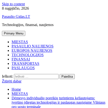
Skip to content
8 rugpjūčio, 2026
Pasaulio Gidas.LT
Technologijos, finansai, naujienos
Primary Menu
MIESTAS
PASAULIO NAUJIENOS
EUROPOS NAUJIENOS
TECHNOLOGIJOS
FINANSAI
TRANSPORTAS
PASLAUGOS
Ieškoti:
Žiūrėti dabar
Home
MIESTAS
Dėmesys individualių poreikių turintiems keliautojams:
įvertino įdiegtas technologijas ir paslaugas naujajame Vilniaus
oro uosto terminale