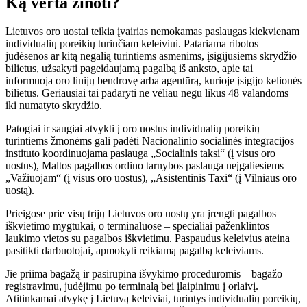
Ką verta žinoti?
Lietuvos oro uostai teikia įvairias nemokamas paslaugas kiekvienam
individualių poreikių turinčiam keleiviui. Patariama ribotos
judėsenos ar kitą negalią turintiems asmenims, įsigijusiems skrydžio
bilietus, užsakyti pageidaujamą pagalbą iš anksto, apie tai
informuoja oro linijų bendrovę arba agentūrą, kurioje įsigijo kelionės
bilietus. Geriausiai tai padaryti ne vėliau negu likus 48 valandoms
iki numatyto skrydžio.
Patogiai ir saugiai atvykti į oro uostus individualių poreikių
turintiems žmonėms gali padėti Nacionalinio socialinės integracijos
instituto koordinuojama paslauga „Socialinis taksi“ (į visus oro
uostus), Maltos pagalbos ordino tarnybos paslauga neįgaliesiems
„Važiuojam“ (į visus oro uostus), „Asistentinis Taxi“ (į Vilniaus oro
uostą).
Prieigose prie visų trijų Lietuvos oro uostų yra įrengti pagalbos
iškvietimo mygtukai, o terminaluose – specialiai paženklintos
laukimo vietos su pagalbos iškvietimu. Paspaudus keleivius ateina
pasitikti darbuotojai, apmokyti reikiamą pagalbą keleiviams.
Jie priima bagažą ir pasirūpina išvykimo procedūromis – bagažo
registravimu, judėjimu po terminalą bei įlaipinimu į orlaivį.
Atitinkamai atvykę į Lietuvą keleiviai, turintys individualių poreikių,