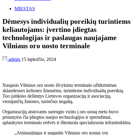
MIESTAS
Dėmesys individualių poreikių turintiems
keliautojams: įvertino įdiegtas
technologijas ir paslaugas naujajame
Vilniaus oro uosto terminale
admin
15 lapkričio, 2024
Naujasis Vilniaus oro uosto išvykimo terminalo užtikrinimas
sklandesnes keliones žmonėms, turintiems individualių poreikių.
Tuo įsitikino dešimtys Lietuvos organizacijų ir asociacijų,
vienijančių žmones, turinčius negalią.
Organizacijų atstovams surengto vizito į oro uostą metu buvo
pristatytos čia įdiegtos naujos technologijos ir sprendimai,
aplankytos terminalo erdvės ir ištestuota specializuota infrastruktūra.
„Atsinaujingas ir augantis Vilniaus oro uostas yra