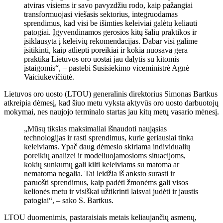
atviras visiems ir savo pavyzdžiu rodo, kaip pažangiai
transformuojasi viešasis sektorius, integruodamas
sprendimus, kad visi be išimties keleiviai galėtų keliauti
patogiai. Įgyvendinamos gerosios kitų šalių praktikos ir
įsiklausyta į keleivių rekomendacijas. Dabar visi galime
įsitikinti, kaip atliepti poreikiai ir kokia nuosava gera
praktika Lietuvos oro uostai jau dalytis su kitomis
įstaigomis“, – pastebi Susisiekimo viceministrė Agnė
Vaiciukevičiūtė.
Lietuvos oro uosto (LTOU) generalinis direktorius Simonas Bartkus
atkreipia dėmesį, kad šiuo metu vyksta aktyvūs oro uosto darbuotojų
mokymai, nes naujojo terminalo startas jau kitų metų vasario mėnesį.
„Mūsų tikslas maksimaliai išnaudoti naująsias
technologijas ir rasti sprendimus, kurie geriausiai tinka
keleiviams. Ypač daug dėmesio skiriama individualių
poreikių analizei ir modeliuojamosioms situacijoms,
kokių sunkumų gali kilti keleiviams su matoma ar
nematoma negalia. Tai leidžia iš anksto surasti ir
paruošti sprendimus, kaip padėti žmonėms gali visos
kelionės metu ir visiškai užtikrinti laisvai judėti ir jaustis
patogiai“, – sako S. Bartkus.
LTOU duomenimis, pastaraisiais metais keliaujančių asmenų,