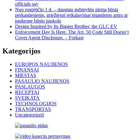
officials say
Nuo rugpjūčio 1 d. – daugiau galimybių pirmą būstą
perkantiesiems, griežtesni reikalavimai imantiems antrą ar
paskesnę būsto paskolą
Design Inspired by Its Bigger Brother, the GLC EV
Enforcement Day Is Here. The Art. 50 Code Still Doesn’t
Cover Agent Disclosure. – Forkast
Kategorijos
EUROPOS NAUJIENOS
FINANSAI
MIESTAS
PASAULIO NAUJIENOS
PASLAUGOS
RECEPTAI
SVEIKATA
TECHNOLOGIJOS
TRANSPORTAS
Uncategorized