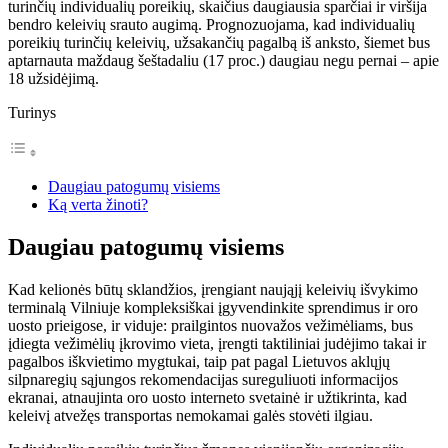
turinčių individualių poreikių, skaičius daugiausia sparčiai ir viršija
bendro keleivių srauto augimą. Prognozuojama, kad individualių
poreikių turinčių keleivių, užsakančių pagalbą iš anksto, šiemet bus
aptarnauta maždaug šeštadaliu (17 proc.) daugiau negu pernai – apie
18 užsidėjimą.
Turinys
Daugiau patogumų visiems
Ką verta žinoti?
Daugiau patogumų visiems
Kad kelionės būtų sklandžios, įrengiant naująjį keleivių išvykimo
terminalą Vilniuje kompleksiškai įgyvendinkite sprendimus ir oro
uosto prieigose, ir viduje: prailgintos nuovažos vežimėliams, bus
įdiegta vežimėlių įkrovimo vieta, įrengti taktiliniai judėjimo takai ir
pagalbos iškvietimo mygtukai, taip pat pagal Lietuvos aklųjų
silpnaregių sąjungos rekomendacijas sureguliuoti informacijos
ekranai, atnaujinta oro uosto interneto svetainė ir užtikrinta, kad
keleivį atvežęs transportas nemokamai galės stovėti ilgiau.