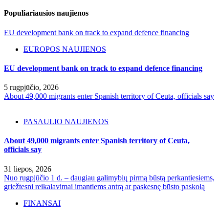
Populiariausios naujienos
EU development bank on track to expand defence financing
EUROPOS NAUJIENOS
EU development bank on track to expand defence financing
5 rugpjūčio, 2026
About 49,000 migrants enter Spanish territory of Ceuta, officials say
PASAULIO NAUJIENOS
About 49,000 migrants enter Spanish territory of Ceuta,
officials say
31 liepos, 2026
Nuo rugpjūčio 1 d. – daugiau galimybių pirmą būstą perkantiesiems,
griežtesni reikalavimai imantiems antrą ar paskesnę būsto paskolą
FINANSAI