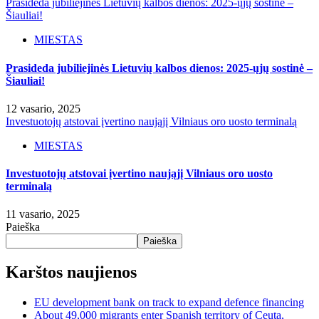
Prasideda jubiliejinės Lietuvių kalbos dienos: 2025-ųjų sostinė –
Šiauliai!
MIESTAS
Prasideda jubiliejinės Lietuvių kalbos dienos: 2025-ųjų sostinė –
Šiauliai!
12 vasario, 2025
Investuotojų atstovai įvertino naująjį Vilniaus oro uosto terminalą
MIESTAS
Investuotojų atstovai įvertino naująjį Vilniaus oro uosto
terminalą
11 vasario, 2025
Paieška
Paieška
Karštos naujienos
EU development bank on track to expand defence financing
About 49,000 migrants enter Spanish territory of Ceuta,