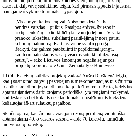
Individualių poreikių turinčius žmones vienijančių organizacijų
atstovai, dalyvavę susitikime, teigia, kad pirmasis įspūdis ir jausmai
naujajame išvykimo terminale – ypač geri.
„Vis dar yra kelios lengvai ištaisomos detalės, bet
bendras vaizdas – puikus. Patalpos erdvės, šviesos ir
jokių slenksčių ir kitų kliūčių laisvam judėjimui. Visa tai
pranoko lūkesčius, sukeliantį pasitikėjimą ir norą patirti
kelionių malonumą. Kartu gavome svarbią progą
išsakyti, dar galima patobulinti ir papildomai įrengti,
kad terminalo startas vasarį visiems suteiktų didžiausią
patirtį“, – sako Lietuvos žmonių su negalia sąjungos
projektų koordinatorė Ginta Žemaitaitytė-Buinevičė.
LTOU Keleivių patirties projektų vadovė Aušra Burškienė teigia,
kad į susitikimo dalyvių pastebėjimus ir rekomendacijas bus žiūrima
ir dalis sprendimų įgyvendinama kaip tik šiuo metu. Be to, keleivius
aptarnaujantiems darbuotojams periodiškai yra rengiami mokymai,
kad ieškos su bet kokiais nesklandumais ir neaiškumais kiekvienas
keliautojas iškart sulauktų pagalbos.
Skaičiuojama, kad žiemos aviacijos sezoną per dieną vidutiniškai
aptarnaujama 40, o vasaros sezoną – apie 70 keleivių, turinčiųjų
individualių poreikių.