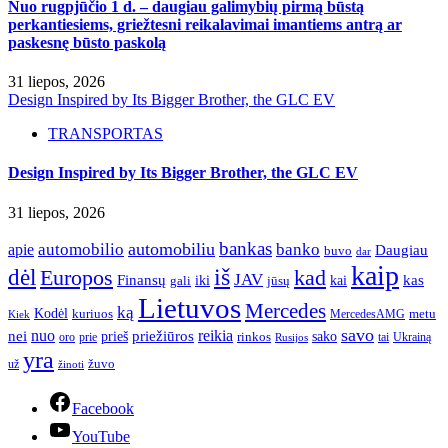
Nuo rugpjūčio 1 d. – daugiau galimybių pirmą būstą
perkantiesiems, griežtesni reikalavimai imantiems antrą ar
paskesnę būsto paskolą
31 liepos, 2026
Design Inspired by Its Bigger Brother, the GLC EV
TRANSPORTAS
Design Inspired by Its Bigger Brother, the GLC EV
31 liepos, 2026
bankas
automobilio
automobiliu
banko
apie
Daugiau
buvo
dar
kaip
iš
dėl
Europos
kad
JAV
Finansų
kas
iki
kai
gali
jūsų
Lietuvos
Mercedes
ką
Kodėl
kuriuos
metu
MercedesAMG
Kiek
savo
nuo
reikia
nei
priežiūros
sako
prieš
prie
rinkos
Ukrainą
oro
Rusijos
tai
yra
žuvo
už
žinoti
Facebook
YouTube