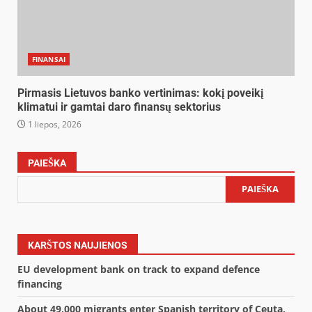
FINANSAI
Pirmasis Lietuvos banko vertinimas: kokį poveikį
klimatui ir gamtai daro finansų sektorius
1 liepos, 2026
PAIEŠKA
PAIEŠKA
KARŠTOS NAUJIENOS
EU development bank on track to expand defence
financing
About 49,000 migrants enter Spanish territory of Ceuta,