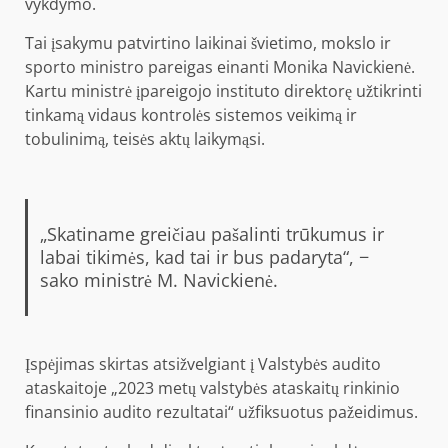
vykdymo.
Tai įsakymu patvirtino laikinai švietimo, mokslo ir
sporto ministro pareigas einanti Monika Navickienė.
Kartu ministrė įpareigojo instituto direktorę užtikrinti
tinkamą vidaus kontrolės sistemos veikimą ir
tobulinimą, teisės aktų laikymąsi.
„Skatiname greičiau pašalinti trūkumus ir
labai tikimės, kad tai ir bus padaryta“, −
sako ministrė M. Navickienė.
Įspėjimas skirtas atsižvelgiant į Valstybės audito
ataskaitoje „2023 metų valstybės ataskaitų rinkinio
finansinio audito rezultatai“ užfiksuotus pažeidimus.