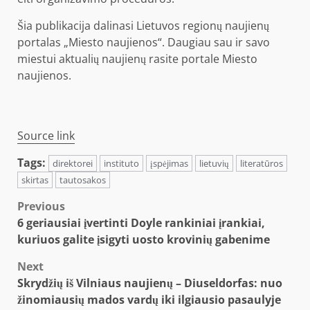
Šia publikacija dalinasi Lietuvos regionų naujienų
portalas „Miesto naujienos“. Daugiau sau ir savo
miestui aktualių naujienų rasite portale Miesto
naujienos.
Source link
Tags:
direktorei
instituto
įspėjimas
lietuvių
literatūros
skirtas
tautosakos
Post
Previous
6 geriausiai įvertinti Doyle rankiniai įrankiai,
navigation
kuriuos galite įsigyti uosto krovinių gabenime
Next
Skrydžių iš Vilniaus naujienų – Diuseldorfas: nuo
žinomiausių mados vardų iki ilgiausio pasaulyje