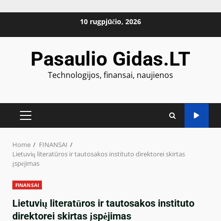
Skip
10 rugpjūčio, 2026
to
content
Pasaulio Gidas.LT
Technologijos, finansai, naujienos
PRIMARY
MENU
Home
FINANSAI
Lietuvių literatūros ir tautosakos instituto direktorei skirtas
įspėjimas
FINANSAI
Lietuvių literatūros ir tautosakos instituto
direktorei skirtas įspėjimas