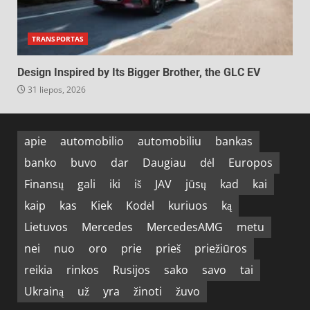
TRANSPORTAS
Design Inspired by Its Bigger Brother, the GLC EV
31 liepos, 2026
apie
automobilio
automobiliu
bankas
banko
buvo
dar
Daugiau
dėl
Europos
Finansų
gali
iki
iš
JAV
jūsų
kad
kai
kaip
kas
Kiek
Kodėl
kuriuos
ką
Lietuvos
Mercedes
MercedesAMG
metu
nei
nuo
oro
prie
prieš
priežiūros
reikia
rinkos
Rusijos
sako
savo
tai
Ukrainą
už
yra
žinoti
žuvo