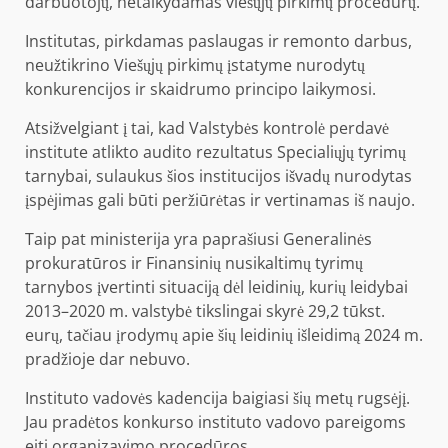
darbuotojų, netaikydamas viešųjų pirkimų procedūrų.
Institutas, pirkdamas paslaugas ir remonto darbus,
neužtikrino Viešųjų pirkimų įstatyme nurodytų
konkurencijos ir skaidrumo principo laikymosi.
Atsižvelgiant į tai, kad Valstybės kontrolė perdavė
institute atlikto audito rezultatus Specialiųjų tyrimų
tarnybai, sulaukus šios institucijos išvadų nurodytas
įspėjimas gali būti peržiūrėtas ir vertinamas iš naujo.
Taip pat ministerija yra paprašiusi Generalinės
prokuratūros ir Finansinių nusikaltimų tyrimų
tarnybos įvertinti situaciją dėl leidinių, kurių leidybai
2013–2020 m. valstybė tikslingai skyrė 29,2 tūkst.
eurų, tačiau įrodymų apie šių leidinių išleidimą 2024 m.
pradžioje dar nebuvo.
Instituto vadovės kadencija baigiasi šių metų rugsėjį.
Jau pradėtos konkurso instituto vadovo pareigoms
eiti organizavimo procedūros.