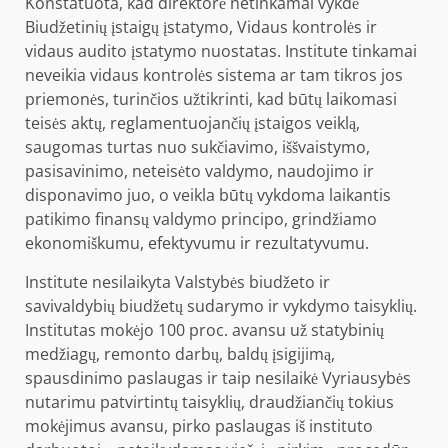
Konstatuota, kad direktorė netinkamai vykdė
Biudžetinių įstaigų įstatymo, Vidaus kontrolės ir
vidaus audito įstatymo nuostatas. Institute tinkamai
neveikia vidaus kontrolės sistema ar tam tikros jos
priemonės, turinčios užtikrinti, kad būtų laikomasi
teisės aktų, reglamentuojančių įstaigos veiklą,
saugomas turtas nuo sukčiavimo, iššvaistymo,
pasisavinimo, neteisėto valdymo, naudojimo ir
disponavimo juo, o veikla būtų vykdoma laikantis
patikimo finansų valdymo principo, grindžiamo
ekonomiškumu, efektyvumu ir rezultatyvumu.
Institute nesilaikyta Valstybės biudžeto ir
savivaldybių biudžetų sudarymo ir vykdymo taisyklių.
Institutas mokėjo 100 proc. avansu už statybinių
medžiagų, remonto darbų, baldų įsigijimą,
spausdinimo paslaugas ir taip nesilaikė Vyriausybės
nutarimu patvirtintų taisyklių, draudžiančių tokius
mokėjimus avansu, pirko paslaugas iš instituto