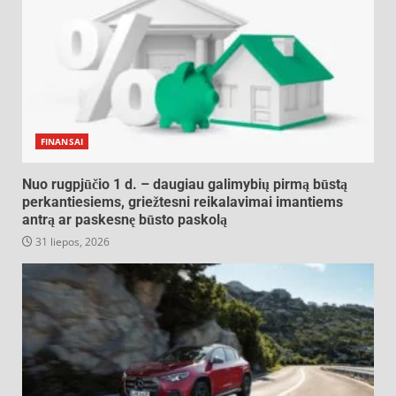
FINANSAI
Nuo rugpjūčio 1 d. – daugiau galimybių pirmą būstą
perkantiesiems, griežtesni reikalavimai imantiems
antrą ar paskesnę būsto paskolą
31 liepos, 2026