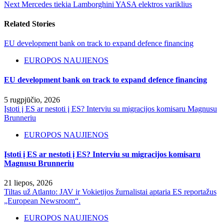
Next
Mercedes tiekia Lamborghini YASA elektros variklius
Related Stories
EU development bank on track to expand defence financing
EUROPOS NAUJIENOS
EU development bank on track to expand defence financing
5 rugpjūčio, 2026
Įstoti į ES ar nestoti į ES? Interviu su migracijos komisaru Magnusu
Brunneriu
EUROPOS NAUJIENOS
Įstoti į ES ar nestoti į ES? Interviu su migracijos komisaru
Magnusu Brunneriu
21 liepos, 2026
Tiltas už Atlanto: JAV ir Vokietijos žurnalistai aptaria ES reportažus
„European Newsroom“.
EUROPOS NAUJIENOS