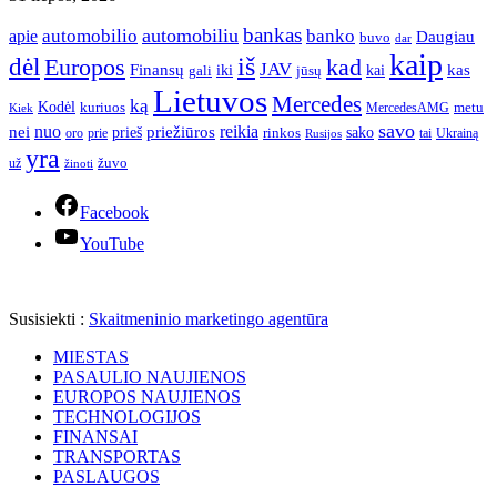
bankas
automobilio
automobiliu
banko
apie
Daugiau
buvo
dar
kaip
iš
dėl
Europos
kad
JAV
Finansų
kas
iki
kai
gali
jūsų
Lietuvos
Mercedes
ką
Kodėl
kuriuos
metu
MercedesAMG
Kiek
savo
nuo
reikia
nei
priežiūros
sako
prieš
prie
rinkos
Ukrainą
oro
Rusijos
tai
yra
žuvo
už
žinoti
Facebook
YouTube
Susisiekti :
Skaitmeninio marketingo agentūra
MIESTAS
PASAULIO NAUJIENOS
EUROPOS NAUJIENOS
TECHNOLOGIJOS
FINANSAI
TRANSPORTAS
PASLAUGOS