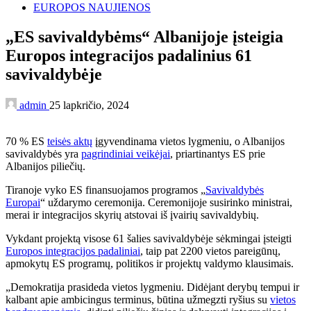
EUROPOS NAUJIENOS
„ES savivaldybėms“ Albanijoje įsteigia
Europos integracijos padalinius 61
savivaldybėje
admin
25 lapkričio, 2024
70 % ES
teisės aktų
įgyvendinama vietos lygmeniu, o Albanijos
savivaldybės yra
pagrindiniai veikėjai
, priartinantys ES prie
Albanijos piliečių.
Tiranoje vyko ES finansuojamos programos „
Savivaldybės
Europai
“ uždarymo ceremonija. Ceremonijoje susirinko ministrai,
merai ir integracijos skyrių atstovai iš įvairių savivaldybių.
Vykdant projektą visose 61 šalies savivaldybėje sėkmingai įsteigti
Europos integracijos padaliniai
, taip pat 2200 vietos pareigūnų,
apmokytų ES programų, politikos ir projektų valdymo klausimais.
„Demokratija prasideda vietos lygmeniu. Didėjant derybų tempui ir
kalbant apie ambicingus terminus, būtina užmegzti ryšius su
vietos