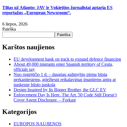
Tiltas už Atlanto: JAV ir Vokietijos žurnalistai aptaria ES
reportažus „European Newsroom“.
6 liepos, 2026
Paieška
Paieška
Karštos naujienos
EU development bank on track to expand defence financing
About 49,000 migrants enter Spanish territory of Ceuta,
officials say
Nuo rugpjūčio 1 d. – daugiau galimybių pirmą būstą
perkantiesiems, griežtesni reikalavimai imantiems antrą ar
paskesnę būsto paskolą
Design Inspired by Its Bigger Brother, the GLC EV
Enforcement Day Is Here. The Art. 50 Code Still Doesn’t
Cover Agent Disclosure. – Forkast
Kategorijos
EUROPOS NAUJIENOS