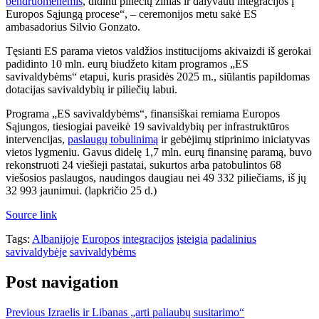
bendruomenėmis
, didinti piliečių žinias ir dalyvauti integracijos į
Europos Sąjungą procese“, – ceremonijos metu sakė ES
ambasadorius Silvio Gonzato.
Tęsianti ES parama vietos valdžios institucijoms akivaizdi iš gerokai
padidinto 10 mln. eurų biudžeto kitam programos „ES
savivaldybėms“ etapui, kuris prasidės 2025 m., siūlantis papildomas
dotacijas savivaldybių ir piliečių labui.
Programa „ES savivaldybėms“, finansiškai remiama Europos
Sąjungos, tiesiogiai paveikė 19 savivaldybių per infrastruktūros
intervencijas,
paslaugų tobulinimą
ir gebėjimų stiprinimo iniciatyvas
vietos lygmeniu. Gavus didelę 1,7 mln. eurų finansinę paramą, buvo
rekonstruoti 24 viešieji pastatai, sukurtos arba patobulintos 68
viešosios paslaugos, naudingos daugiau nei 49 332 piliečiams, iš jų
32 993 jaunimui. (lapkričio 25 d.)
Source link
Tags:
Albanijoje
Europos
integracijos
įsteigia
padalinius
savivaldybėje
savivaldybėms
Post navigation
Previous
Izraelis ir Libanas „arti paliaubų susitarimo“