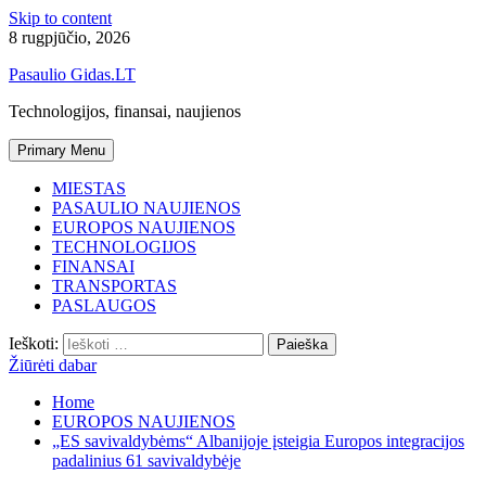
Skip to content
8 rugpjūčio, 2026
Pasaulio Gidas.LT
Technologijos, finansai, naujienos
Primary Menu
MIESTAS
PASAULIO NAUJIENOS
EUROPOS NAUJIENOS
TECHNOLOGIJOS
FINANSAI
TRANSPORTAS
PASLAUGOS
Ieškoti:
Žiūrėti dabar
Home
EUROPOS NAUJIENOS
„ES savivaldybėms“ Albanijoje įsteigia Europos integracijos
padalinius 61 savivaldybėje