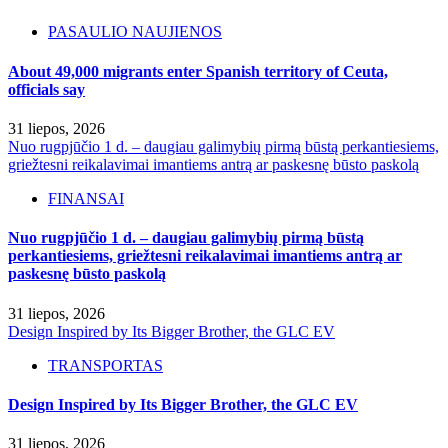
PASAULIO NAUJIENOS
About 49,000 migrants enter Spanish territory of Ceuta,
officials say
31 liepos, 2026
Nuo rugpjūčio 1 d. – daugiau galimybių pirmą būstą perkantiesiems,
griežtesni reikalavimai imantiems antrą ar paskesnę būsto paskolą
FINANSAI
Nuo rugpjūčio 1 d. – daugiau galimybių pirmą būstą
perkantiesiems, griežtesni reikalavimai imantiems antrą ar
paskesnę būsto paskolą
31 liepos, 2026
Design Inspired by Its Bigger Brother, the GLC EV
TRANSPORTAS
Design Inspired by Its Bigger Brother, the GLC EV
31 liepos, 2026